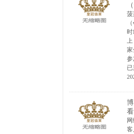
（
菠
（
时
上
家
参
已
20
博
看
网
客