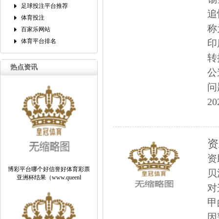
足球投注平台推荐
追
体育投注
称
百家乐网站
体育平台排名
印
转
热点资讯
公
问题
20
资
资
博彩平台哪个好信誉好体育彩票
贝
亚洲杯结果（www.queenl
对
甲
因