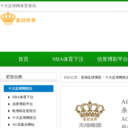
十大足球网体育资讯
首页
NBA体育下注
信誉博彩平台
体育投注
百家乐网站
体育平台排名
栏目分类
你的位置：
亚洲足球博彩
>
十大足球网投
十大足球网投注
NBA体育下注
A
信誉博彩平台
杀
欧洲杯足彩投注
十大足球网投注
A
AG百家乐网站
是