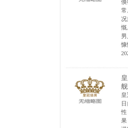
倏
常
况
慨
男
慷慨
20
皇
舰
皇
日
性
果