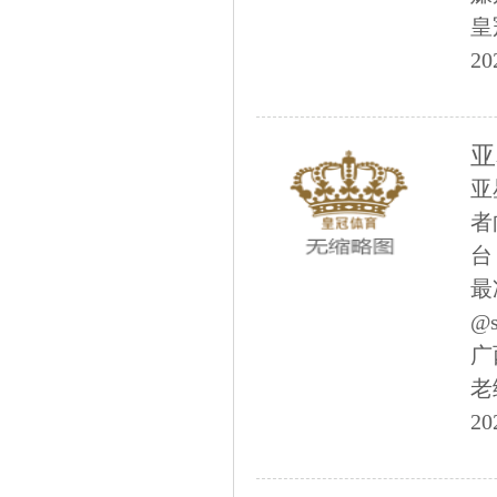
皇
20
亚
亚
者
台
最
@
广
老
20