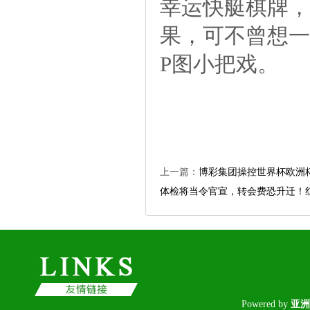
幸运快艇棋牌，
果，可不曾想一
P图小把戏。
上一篇：
博彩集团操控世界杯欧洲
体检将当令官宣，转会费恐升迁！
Poweredby
亚洲