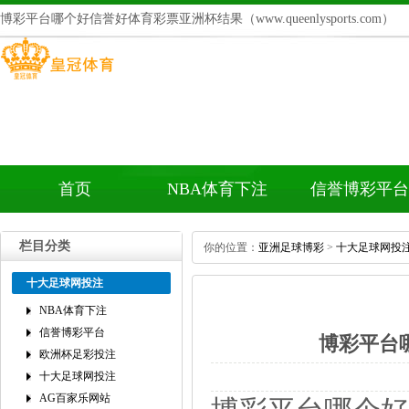
博彩平台哪个好信誉好体育彩票亚洲杯结果（www.queenlysports.com）
首页
NBA体育下注
信誉博彩平台
体育投注
百家乐网站
体育平台排名
栏目分类
你的位置：
亚洲足球博彩
>
十大足球网投
十大足球网投注
NBA体育下注
信誉博彩平台
博彩平台哪个
欧洲杯足彩投注
十大足球网投注
AG百家乐网站