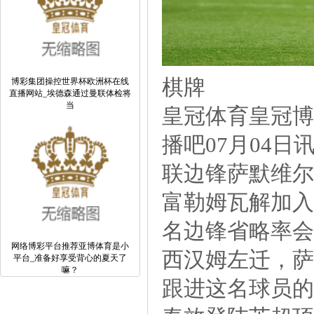
棋牌
博彩集团操控世界杯欧洲杯在线
直播网站_埃德森通过曼联体检将
当
皇冠体育
皇冠博
播吧07月04
联边锋萨默维尔
富勒姆瓦解加入
名边锋省略率会
网络博彩平台推荐亚博体育是小
西汉姆左迁，萨
平台_准备好享受背心的夏天了
嘛？
跟进这名球员的