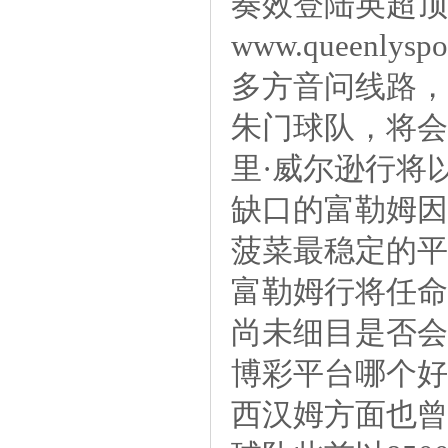
奏效登陆英超顶
www.queenl
多方音问线路，
朱门球队，将会
里·威尔逊行将
缺口的富勒姆因
菠菜最稳定的平
富勒姆行将任命
尚未细目是否会
博彩平台哪个好
西汉姆方面也曾