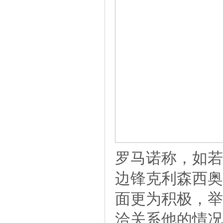
罗马诺称，如若
边锋克利森西奥
面更为积极，举
洽关系他的情