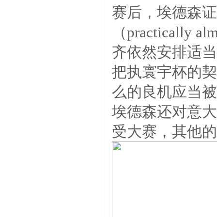
赛后，埃德森证
（practical
齐依然安排适当
把执寰宇杯的契
么的良机应当被
埃德森还对意大
受大赛，其他的