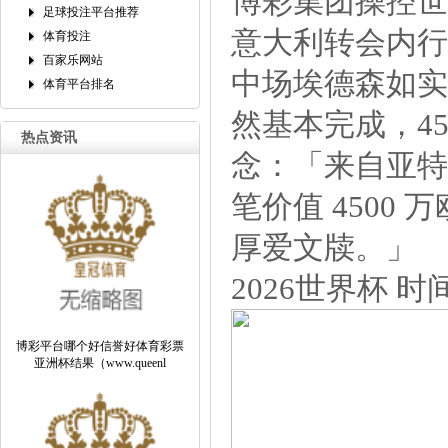
博彩集团操控世
足球投注平台推荐
意大利转会内行
体育投注
百家乐网站
中场埃德森如实
体育平台排名
然基本完成，4
热点资讯
念：「来自亚特
笔价值4500
厚爱文牍。」
2026世界杯时
博彩平台哪个好信誉好体育彩票
亚洲杯结果（www.queenl