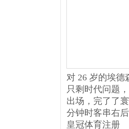
对26岁的埃德
只剩时代问题，
出场，完了了寰
分钟时客串右后
皇冠体育注册