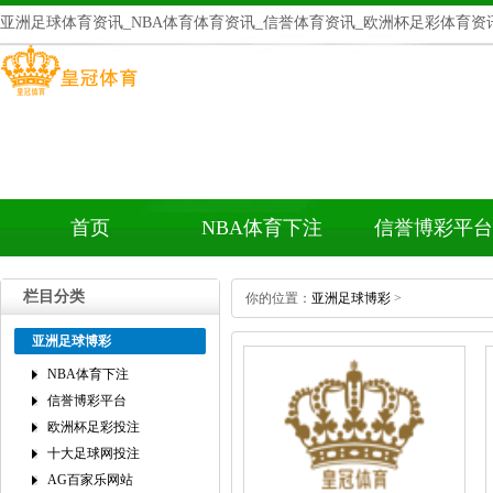
亚洲足球体育资讯_NBA体育体育资讯_信誉体育资讯_欧洲杯足彩体育资
排名
首页
NBA体育下注
信誉博彩平台
体育投注
百家乐网站
体育平台排名
栏目分类
你的位置：
亚洲足球博彩
>
亚洲足球博彩
NBA体育下注
信誉博彩平台
欧洲杯足彩投注
十大足球网投注
AG百家乐网站