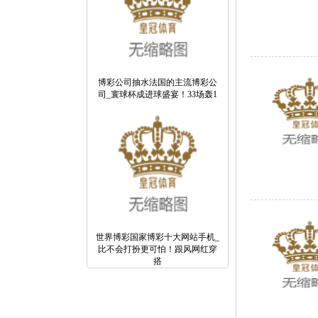
博彩公司抽水法国的主流博彩公
司_寰球杯成进球盛宴！33场轰1
世界博彩国家博彩十大网站手机_
比不会打扮更可怕！跟风网红穿
搭