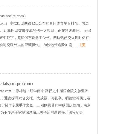
osite.com）
site.com）字据巴以两边12日公布的音问体育平台排名，两边
受伤。此轮巴以突破变成的伤一火数目，正在急速攀升。字据
突破中死字，超8500东说念主受伤。两边热烈交火现时仍在
突破外溢的巨额担忧。加沙地带危险加剧......
【更
portspro.com）
ortspro.com）原标题：研学南京路径之中感悟金陵文脉亚洲
轴线，通盘探寻六合文枢、大成殿、习礼亭、明德堂等历史遗
院，制作专属手作文创……刚刚夙昔的中秋国庆假期，南京
成为不少亲子家庭深度游玩夫子庙的新选择。课程涵盖