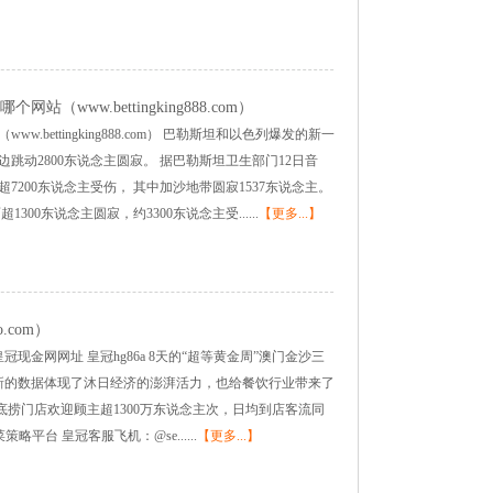
ww.bettingking888.com）
bettingking888.com）巴勒斯坦和以色列爆发的新一
跳动2800东说念主圆寂。据巴勒斯坦卫生部门12日音
7200东说念主受伤，其中加沙地带圆寂1537东说念主。
东说念主圆寂，约3300东说念主受......
【更多...】
.com）
om）皇冠现金网网址皇冠hg86a8天的“超等黄金周”澳门金沙三
刷新的数据体现了沐日经济的澎湃活力，也给餐饮行业带来了
海底捞门店欢迎顾主超1300万东说念主次，日均到店客流同
平台皇冠客服飞机：@se......
【更多...】