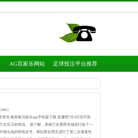
AG百家乐网站
足球投注平台推荐
com）
m）体育资讯唯美银河娱乐app手机版下载直播吧7月4日讯宇宙
兰右后卫的情况。据了解，英格兰在墨西哥城进行临了一
不错出战的明肯定号。斯彭斯在周五进行了第二次规复性