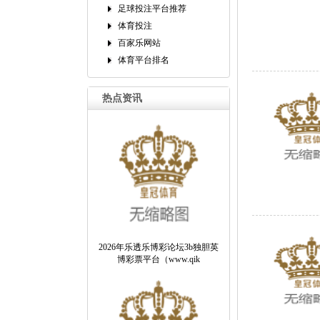
足球投注平台推荐
体育投注
百家乐网站
体育平台排名
热点资讯
2026年乐透乐博彩论坛3b独胆英
博彩票平台（www.qik