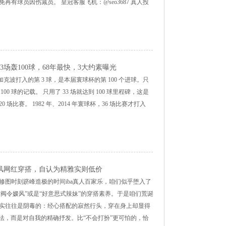
再有球员因伤减员。皇冠客服飞机：@seo3687真人投
场轰100球，68年最快，3大约素曝光
加克波打入的第3球，是本届寰球杯的第100个进球。只
100球的记载。只用了33场就达到100球里程碑，这是
0场比赛。1982年、2014年寰球杯，36场比赛才打入
风网红穿搭，自认为精雅实则低价
图时刻跻峰造极的时间iba真人百家乐，咱们似乎堕入了
阀令嫒风”或是“好意思式辣妹”的穿搭素养。于是咱们荒诞
实往往是阴毒的：经心搭配的寂然行头，穿在身上却显得
师法，而是对自我的精确抒发。比“不会打扮”更可怕的，恰