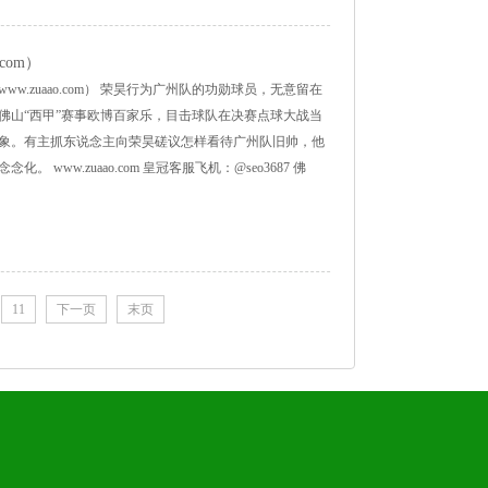
com）
.zuaao.com）荣昊行为广州队的功勋球员，无意留在
佛山“西甲”赛事欧博百家乐，目击球队在决赛点球大战当
对象。有主抓东说念主向荣昊磋议怎样看待广州队旧帅，他
ww.zuaao.com皇冠客服飞机：@seo3687佛
11
下一页
末页