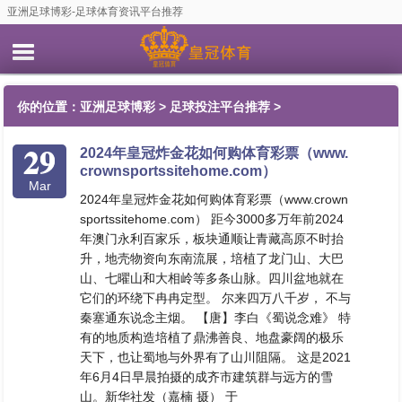
亚洲足球博彩-足球体育资讯平台推荐
你的位置：
亚洲足球博彩
>
足球投注平台推荐
>
29
2024年皇冠炸金花如何购体育彩票（www.
crownsportssitehome.com）
Mar
2024年皇冠炸金花如何购体育彩票（www.crown
sportssitehome.com） 距今3000多万年前2024
年澳门永利百家乐，板块通顺让青藏高原不时抬
升，地壳物资向东南流展，培植了龙门山、大巴
山、七曜山和大相岭等多条山脉。四川盆地就在
它们的环绕下冉冉定型。 尔来四万八千岁， 不与
秦塞通东说念主烟。 【唐】李白《蜀说念难》 特
有的地质构造培植了鼎沸善良、地盘豪阔的极乐
天下，也让蜀地与外界有了山川阻隔。 这是2021
年6月4日早晨拍摄的成齐市建筑群与远方的雪
山。新华社发（嘉楠 摄） 于