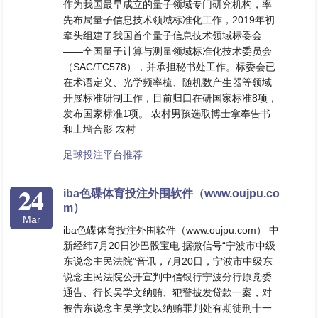
作为我国最早成立的量子领域专门研究机构，率
先布局量子信息技术领域标准化工作，2019年初
牵头组建了我国首个量子信息技术领域标委会
——全国量子计算与测量领域标准化技术委员会
（SAC/TC578），并承担秘书处工作。标委会已
在术语定义、光学频率梳、随机数产生器等领域
开展标准研制工作，目前归口在研国家标准8项，
发布国家标准1项。 农村男孩选取博士拿奉告书
和土墙合影 农村
足球投注平台推荐
24
iba色碟体育投注外围软件（www.oujpu.co
m）
Mar
iba色碟体育投注外围软件（www.oujpu.com） 中
新经纬7月20日沙巴骰宝电 据微信号“宁波市中级
东说念主民法院”音讯，7月20日，宁波市中级东
说念主民法院公开宣判中信银行宁波分行原党委
通告、行长吴学文纳贿、犯警披发贷款一案，对
被告东说念主吴学文以纳贿罪判处有期徒刑十一