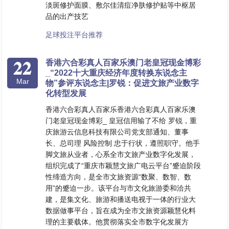
淡斑修护面膜、敷尔佳清痘净肤修护贴等中枢居
品的出产技艺
足球投注平台推荐
22
香港六合彩真人百家乐澳门老皇冠现金博彩
_“2022十大重庆经济年度转换东说念主
Mar
物”参评东说念主|罗锐：促进文旅产业数字
化转型发展
香港六合彩真人百家乐香港六合彩真人百家乐澳
门老皇冠现金博彩_ 皇冠信用输了不给 罗锐，重
庆旅游云信息科技有限公司党支部通知、董事
长、总司理 风险控制 忠于行状，遵照职守。他手
脚文旅从业者，心系全市文旅产业数字化发展，
组织完成了“重庆市颖慧文旅广电云平台”蹙迫阶段
性缔造方向，是全市文旅资源“数聚、数智、数
用”的蹙迫一步。该平台与市文化旅游委和洽共
建，是集文化、旅游和播送电视于一体的行业大
数据做事平台，旨在成为全市文旅资源颖慧化料
理的主要载体。他贯彻落实全市数字化发展方