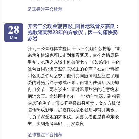
足球投注平台推荐
28
开云三公现金菠博彩_回首老戏骨罗嘉良：
抱歉随同我28年的方敏仪，因一句痛快娶
Mar
苏岩
开云三公皇冠体育盘口 开云三公现金菠博彩_ “原
来幼年情深也可以走到相看两厌，古今之情原是
重复，凉薄之东谈主何如偕老？”《如懿传》中的
这句台词说出了些许东谈主的心声？在剧中青樱
和弘历是竹马之交，他们共同随同相互渡过了难
受的时光后终于修成正果，但结为佳偶后弘历却
冉冉变节，两东谈主年青时温厚甜密的心意终末
烟消火灭。文娱圈中也有一个“幼年情深走到相看
两厌”的例子：演员罗嘉良出身可贵，女友方敏仪
陪他熬成影帝，罗嘉良功成名就后却背井离乡，
亏负了深爱她的方敏仪。罗嘉良看似是真挚东谈
主，实则是薄幸郎……罗嘉良
足球投注平台推荐