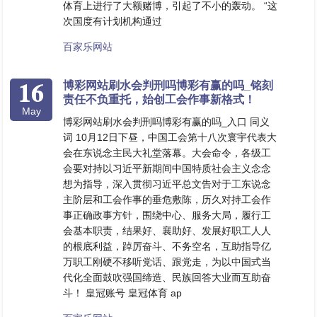
体育上进行了大额赌博，引起了不小的轰动。 “这
次国度有计划机构通过
百家乐网站
16
博彩网站刷水会判刑吗博彩有赢的吗_铭刻
责任不负重托，始创工会作事新格式！
May
博彩网站刷水会判刑吗博彩有赢的吗_入口 同义
词 10月12日下昼，中国工会第十八次寰宇代表大
会在东说念主民大礼堂落幕。大会命令，各级工
会要对持以习近平新期间中国特质社会主义念念
想为指导，深入贯彻习近平总文告对于工东说念
主阶层和工会作事的垂危敷陈，历久对持工会作
事正确政事方针，围绕中心、服务大局，履行工
会基本职责，结果好、襄助好、发展好职工人人
的根底利益，踔厉奋斗、不务空名，互助指导亿
万职工刚硬不移听党话、跟党走，为以中国式当
代化全面鼓吹强国缔造、民族回答大业而互助奋
斗！ 皇冠账号 皇冠体育 ap