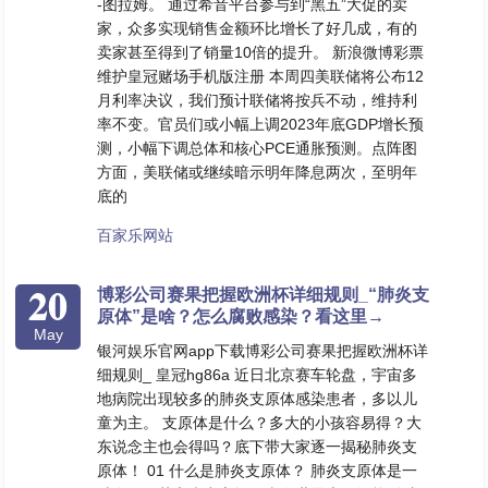
-图拉姆。 通过希音平台参与到“黑五”大促的卖
家，众多实现销售金额环比增长了好几成，有的
卖家甚至得到了销量10倍的提升。 新浪微博彩票
维护皇冠赌场手机版注册 本周四美联储将公布12
月利率决议，我们预计联储将按兵不动，维持利
率不变。官员们或小幅上调2023年底GDP增长预
测，小幅下调总体和核心PCE通胀预测。点阵图
方面，美联储或继续暗示明年降息两次，至明年
底的
百家乐网站
20
博彩公司赛果把握欧洲杯详细规则_“肺炎支
原体”是啥？怎么腐败感染？看这里→
May
银河娱乐官网app下载博彩公司赛果把握欧洲杯详
细规则_ 皇冠hg86a 近日北京赛车轮盘，宇宙多
地病院出现较多的肺炎支原体感染患者，多以儿
童为主。 支原体是什么？多大的小孩容易得？大
东说念主也会得吗？底下带大家逐一揭秘肺炎支
原体！ 01 什么是肺炎支原体？ 肺炎支原体是一