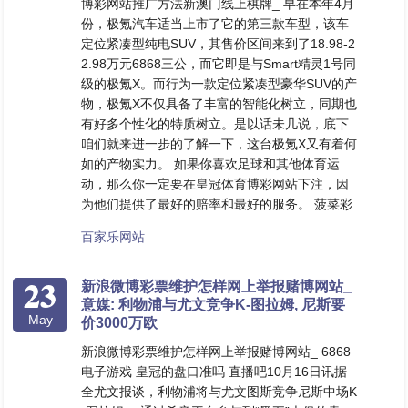
博彩网站推广方法新澳门线上棋牌_ 早在本年4月
份，极氪汽车适当上市了它的第三款车型，该车
定位紧凑型纯电SUV，其售价区间来到了18.98-2
2.98万元6868三公，而它即是与Smart精灵1号同
级的极氪X。而行为一款定位紧凑型豪华SUV的产
物，极氪X不仅具备了丰富的智能化树立，同期也
有好多个性化的特质树立。是以话未几说，底下
咱们就来进一步的了解一下，这台极氪X又有着何
如的产物实力。 如果你喜欢足球和其他体育运
动，那么你一定要在皇冠体育博彩网站下注，因
为他们提供了最好的赔率和最好的服务。 菠菜彩
百家乐网站
23
新浪微博彩票维护怎样网上举报赌博网站_
意媒: 利物浦与尤文竞争K-图拉姆, 尼斯要
May
价3000万欧
新浪微博彩票维护怎样网上举报赌博网站_ 6868
电子游戏 皇冠的盘口准吗 直播吧10月16日讯据
全尤文报谈，利物浦将与尤文图斯竞争尼斯中场K