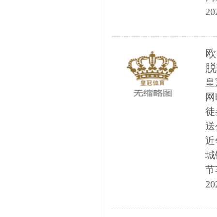
20
欧
脱
皇
网
徒
送
近
城
节
20