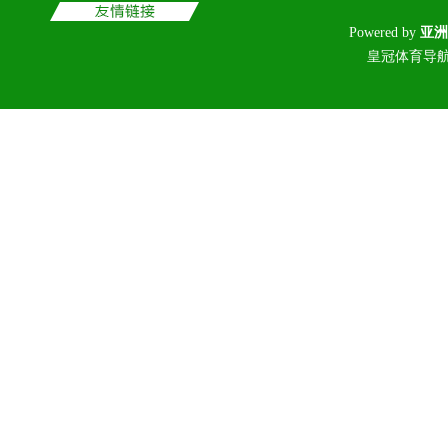
Poweredby
亚洲
皇冠体育导