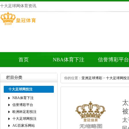
十大足球网体育资讯
首页
NBA体育下注
信誉博彩平台
体育投注
百家乐网站
体育平台排名
栏目分类
你的位置：
亚洲足球博彩
>
十大足球网投
十大足球网投注
NBA体育下注
太
信誉博彩平台
被
欧洲杯足彩投注
十大足球网投注
太
AG百家乐网站
民