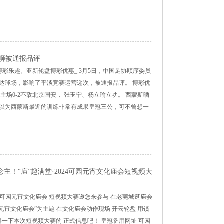
狮被通报品评
受博彩乐趣。亚新轮盘博彩优惠_3月5日，中国足协顺序委员
达球场，影响了平淡竞赛运营递次，被通报品评。博彩优
主场0-2不敌北京国安，张玉宁、杨立瑜立功。西蒙斯晒
以为西蒙斯最近的训练非常有成果皇冠三公，可不曾想一
主！“庙”趣满堂·2024可园元宵文化庙会短视频大
024可园元宵文化庙会短视频大赛邀您来参与在老莞城逛庙会
元宵文化庙会”为主题在文化庙会动作现场开云轮盘用镜
解一下本次短视频大赛的正式信息吧！皇冠备用网址可园