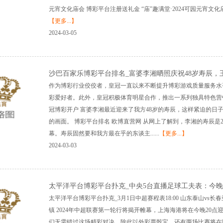
元宵文化庙会博彩平台注册送礼金“庙”趣满堂·2024可园元宵文化
【更多...】
2024-03-05
沙巴百家乐博彩平台排名_富婆李湘晒照庆祝48岁寿辰
作为博彩行业佼佼者，皇冠一直以来不断提升博彩游戏质量服务水
彩爱好者。此外，皇冠积极体育明星合作，推出一系列独具特色营
冠博彩开户富婆李湘最近迎来了我方48岁的寿辰，这样紧迫的日
的画面。博彩平台排名欧博直营网从网上了解到，李湘的寿辰是2
幕。寿辰固然要和我方最在乎的东谈主......
【更多...】
2024-03-03
太平洋平台博彩平台扑克_中央5台直播足球工夫表：今晚
太平洋平台博彩平台扑克_3月1日中超赛程表18:00山东泰山vs长春亚
镇2024年中超联赛第一轮行将揭开帷幕，上海海港将在今晚20点
们无需错过这场精彩对决。除此以外彩票骰宝，还有两场比赛将在