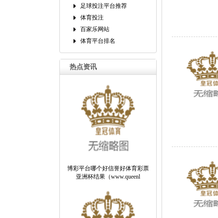
足球投注平台推荐
体育投注
百家乐网站
体育平台排名
热点资讯
博彩平台哪个好信誉好体育彩票
亚洲杯结果（www.queenl