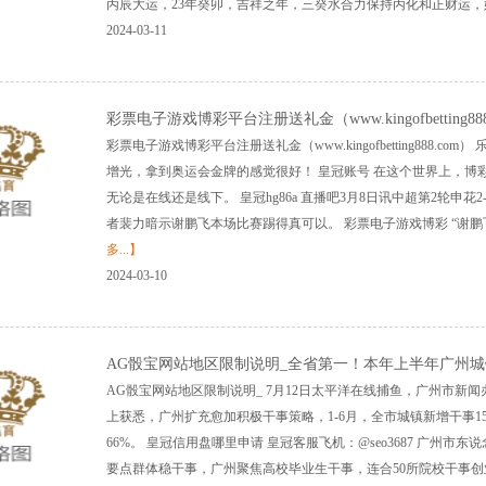
丙辰大运，23年癸卯，吉祥之年，三癸水合力保持丙化和正财运，婚姻
2024-03-11
彩票电子游戏博彩平台注册送礼金（www.kingofbetting888
彩票电子游戏博彩平台注册送礼金（www.kingofbetting888
增光，拿到奥运会金牌的感觉很好！皇冠账号在这个世界上，博
无论是在线还是线下。皇冠hg86a直播吧3月8日讯中超第2轮申花
者裴力暗示谢鹏飞本场比赛踢得真可以。彩票电子游戏博彩“谢鹏飞踢
多...】
2024-03-10
AG骰宝网站地区限制说明_全省第一！本年上半年广州城镇
AG骰宝网站地区限制说明_7月12日太平洋在线捕鱼，广州市新闻
上获悉，广州扩充愈加积极干事策略，1-6月，全市城镇新增干事1
66%。皇冠信用盘哪里申请皇冠客服飞机：@seo3687广州市
要点群体稳干事，广州聚焦高校毕业生干事，连合50所院校干事创业