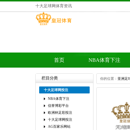
十大足球网体育资讯
首页
NBA体育下注
体育投注
百家乐网站
栏目分类
你的位置：
亚洲足
十大足球网投注
NBA体育下注
信誉博彩平台
欧洲杯足彩投注
十大足球网投注
AG百家乐网站