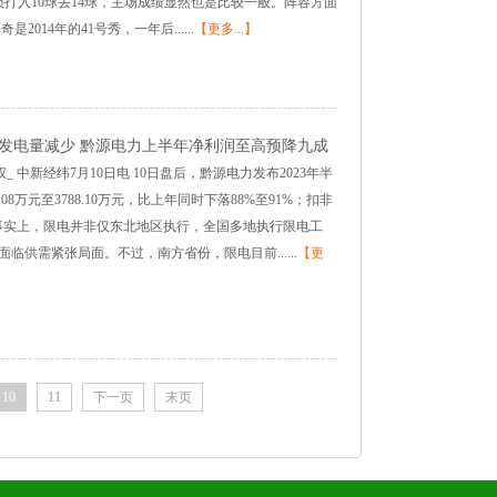
4负打入10球丢14球，主场成绩显然也是比较一般。阵容方面
4年的41号秀，一年后......
【更多...】
｜发电量减少黔源电力上半年净利润至高预降九成
中新经纬7月10日电10日盘后，黔源电力发布2023年半
万元至3788.10万元，比上年同时下落88%至91%；扣非
91%。事实上，限电并非仅东北地区执行，全国多地执行限电工
供需紧张局面。不过，南方省份，限电目前......
【更
10
11
下一页
末页