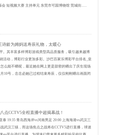
庙会短视频大赛主持单元东莞市可园博物馆莞城街......
，王诗龄为姆妈送寿辰礼物，太暖心
平。其丰富多样博彩游戏类型高品质服务，吸引越来越博
销活动，博彩行业更加多彩。沙巴百家乐博彩平台排名_皇
子怎么能不晒呢，最近她在网上更是甜密的晒出了庆生现场
月10号，念念必她已过程结束寿辰，仅仅刚刚晒出画面闭
八点CCTV5全程直播中超揭幕战！
泰19:35青岛西海岸vs河南男足20:00上海海港vs武汉三
迎战武汉三镇，而这场焦点之战将在CCTV5进行直播，球迷
咪gu平台进行直播，为球迷们带来更多精彩纷呈的比赛。