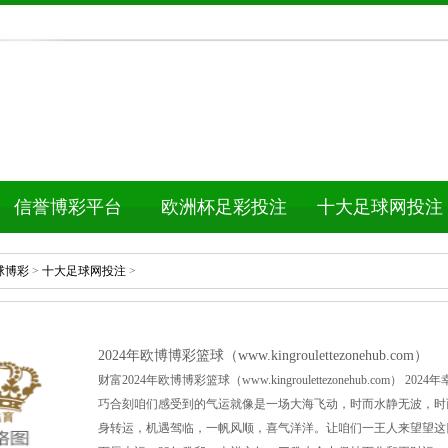
信誉博彩平台
欧洲杯足彩投注
十大足球网投注
体育平台排名
球博彩
>
十大足球网投注
>
2024年欧博博彩篮球（www.kingroulettezonehub.com）
财富2024年欧博博彩篮球（www.kingroulettezonehub.co
巧合刻咱们感受到的气运就像是一场大海飞动，时而水静无波，时而波
身转运，机遇驾临，一帆风顺，喜气洋洋。让咱们一王人来望望这四个