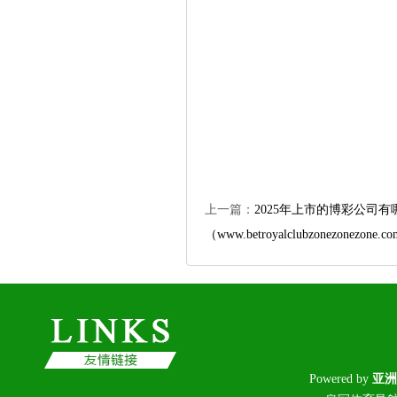
上一篇：
2025年上市的博彩公司
（www.betroyalclubzonezonezone.c
Poweredby
亚洲