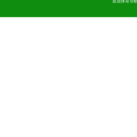
皇冠体育导