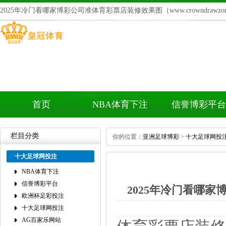
2025年冷门看哪家博彩公司准体育彩票店装修效果图（www.crowndrawzonezo
首页
NBA体育下注
信誉博彩平台
体育投注
百家乐网站
体育平台排名
栏目分类
你的位置：
亚洲足球博彩
>
十大足球网投
十大足球网投注
NBA体育下注
信誉博彩平台
2025年冷门看哪家博彩
欧洲杯足彩投注
十大足球网投注
AG百家乐网站