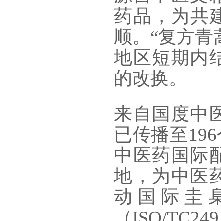
药品，为共
顺。“复方青
地区短期内
的改换。
来自国度中
已传播至19
中医药国际
地，为中医
动国际圭
（ISO/TC