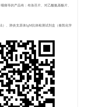
咽痛等的产品有：布洛芬片、对乙酰氨基酚片、
）、肺炎支原体IgM抗体检测试剂盒（奏凯化学