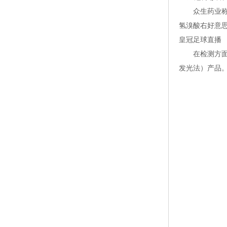
众生药业称，
氢溴酸右好意
皇冠足球直播
在检测方面，
发光法）产品