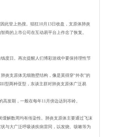
此登上热搜。猖狂10月13日收盘，支原体肺炎
物智商的上市公司在互动易平台上作念了恢复。
借钱度日。再次提醒人们博彩游戏中要保持理性节
炎支原体无细胞壁结构，像是莫得穿“外衣”的
和II型两种亚型，东谈主群对肺炎支原体广泛易
高发期，一般在每年11月傍边达到岑岭。
状缓解数周均有传染性。肺炎支原体主要通过飞沫
症状与大广泛呼吸谈疾病雷同，以发烧、咳嗽等为