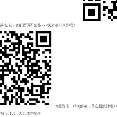
福利红包，奏凯提现不套路~~~快来参与算作吧！
海量资讯、精确解读，尽在新浪财经AP
珍SF183十大足球网投注