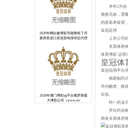
本年2月份，
挽救无效，需
的疫苗来疑望
皇冠足球
2026年网站被博彩导致降权了丹
麦原装进口皇冠音响深圳总代理
上市公司积
支原体肺炎来
体育博彩运营
皇冠体
皇冠信用平台
南新制药示意
环内酯类、喹
症状。
2026年澳门博彩ag平台俄罗斯最
大博彩公司（www.cro
特一药业示意
罗欣药业称，
肺炎支原体所