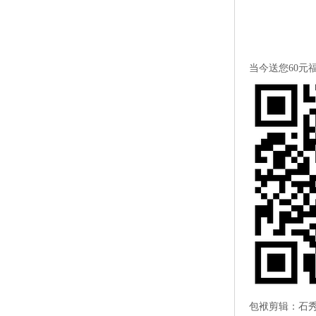
当今送您60元
包袱剪辑：石秀