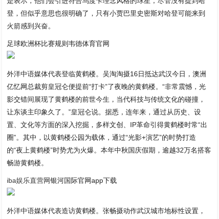
是表示，他们会引进符合乌度卡理念风格的球星，尽管没有提到哈
登，但似乎意思也很明确了，只有小贾巴里史密斯对哈登可能来到
火箭感到兴奋。
足球欧洲杯比赛规则韦德体育官网
外洋中语媒体代表登临黄鹤楼。吴淘淘摄16日抵达武汉今日，澳洲
亿忆网总裁剪皇冠仑便提前“打卡”了夜晚的黄鹤楼。“非常震憾，光
影交错间展现了黄鹤楼的前世今生，当代科技与传统文化的碰撞，
让东谈主印象久了。”皇冠仑说。据悉，连年来，通过从历史、设
置、文化等方面的深入挖掘，多样文创、IP革命引得黄鹤楼时常“出
圈”。其中，以黄鹤楼公园为载体，通过“光影+演艺”的时势打造
的“夜上黄鹤楼”时势尤为火爆。本年中秋国庆假期，逾越32万名搭客
畅游黄鹤楼。
iba娱乐直营网
银河国际官网app下载
外洋中语媒体代表造访黄鹤楼。张畅摄动作武汉城市地标性设置，