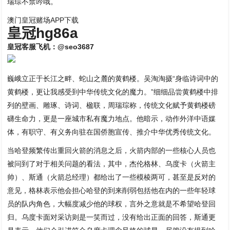
瑞琮不禁吟哦。
澳门皇冠赌场APP下载
皇冠hg86a
皇冠客服飞机：@seo3687
巍峨立正于长江之畔、蛇山之麓的黄鹤楼。吴淘淘摄“身临诗词中的
黄鹤楼，更让我感受到中华传统文化的魔力。”细细品尝黄鹤楼中排
列的壁画、雕琢、诗词、楹联，周瑞琮称，传统文化赋予黄鹤楼磅
礴生命力，更是一座城市私有魔力地点。他暗示，动作外洋中语媒
体，有职守、有义务向驻在国侨胞宣传、推介中华优秀传统文化。
当哈登频繁传出重回火箭的消息之后，火箭内部的一些核心人员也
被问到了对于相关问题的看法，其中，杰伦格林、乌度卡（火箭主
帅）、斯通（火箭总经理）都给出了一些模棱两可，甚至是反对的
意见，格林表示他会担心哈登的到来削弱包括他在内的一些年轻球
员的队内角色，大幅度减少他的球权，言外之意就是不希望哈登回
归。乌度卡面对采访则是一笑而过，没有给出正面的回答，斯通更