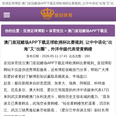
亚洲足球博彩-澳门皇冠赌场APP下载足球欧洲杯比赛规则_让中中语化“出海”又“出
圈”，外洋华媒代表登黄鹤楼
你的位置：
亚洲足球博彩
>
体育投注
> 澳门皇冠赌场APP下载足
澳门皇冠赌场APP下载足球欧洲杯比赛规则_让中中语化“出
球欧洲杯比赛规则_让中中语化“出海”又“出圈”，外洋华媒代表登
海”又“出圈”，外洋华媒代表登黄鹤楼
黄鹤楼
发布日期：2026-05-11 17:41 点击次数：193
皇冠体育投注
澳门皇冠赌场APP下载足球欧洲杯比赛规则_ 皇冠博彩
网站不仅提供优秀博彩服务，还有博彩攻略技巧分享，帮助广大博
彩爱好者更好了解博彩知识赢取高额奖金。半场盘口
起首：极目新闻来自好意思国、加拿大、瑞典、阿根廷、科特迪
瓦、厄瓜多尔、澳大利亚、爱尔兰等国度的外洋中语媒体代表17日
来到武汉黄鹤楼澳门永利龙虎斗，晓悟历史文假名城的魔力。“昔东
谈主已乘黄鹤去，此地空余黄鹤楼。”站在黄鹤楼凭栏遥看，滔滔长
江、武汉三镇秀逸征象尽收眼底，《爱尔兰华东谈主报》副社长周