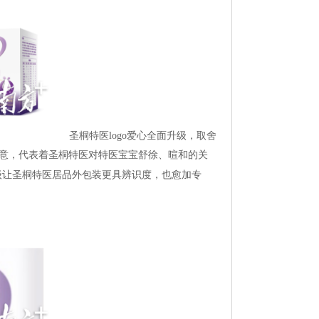
圣桐特医logo爱心全面升级，取舍
”之意，代表着圣桐特医对特医宝宝舒徐、暄和的关
级让圣桐特医居品外包装更具辨识度，也愈加专