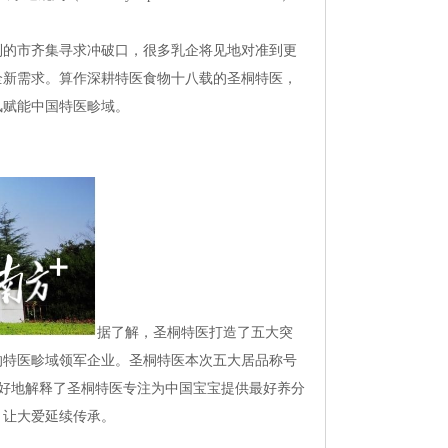
利的市齐集寻求冲破口，很多乳企将见地对准到更
全新需求。算作深耕特医食物十八载的圣桐特医，
风赋能中国特医畛域。
据了解，圣桐特医打造了五大突
的特医畛域领军企业。圣桐特医本次五大居品称号
又很好地解释了圣桐特医专注为中国宝宝提供最好养分
，让大爱延续传承。