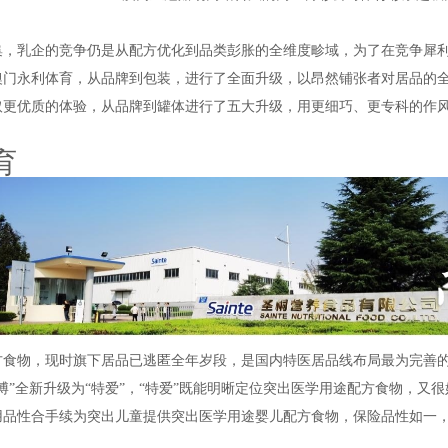
集，乳企的竞争仍是从配方优化到品类彭胀的全维度畛域，为了在竞争犀
澳门永利体育，从品牌到包装，进行了全面升级，以昂然铺张者对居品的
取更优质的体验，从品牌到罐体进行了五大升级，用更细巧、更专科的作
育
方食物，现时旗下居品已逃匿全年岁段，是国内特医居品线布局最为完善
博”全新升级为“特爱”，“特爱”既能明晰定位突出医学用途配方食物，
用品性合手续为突出儿童提供突出医学用途婴儿配方食物，保险品性如一