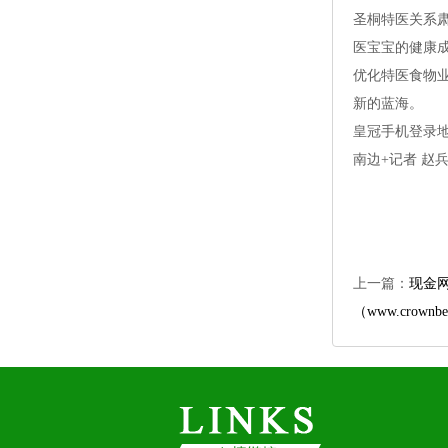
圣桐特医关系
医宝宝的健康
优化特医食物
新的蓝海。
皇冠手机登录地
南边+记者赵
上一篇：
现金
（www.crownbe