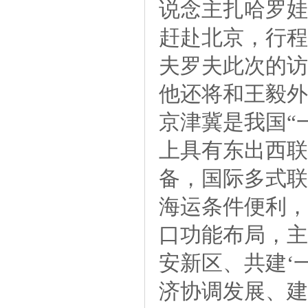
说念主扎哈罗娃
赶赴北京，行程
夫罗夫此次的访
他还将和王毅外
京津冀是我国“
上具有东出西联
备，国际多式联
海运条件便利，
口功能布局，主
安新区、共建‘
济协调发展、建