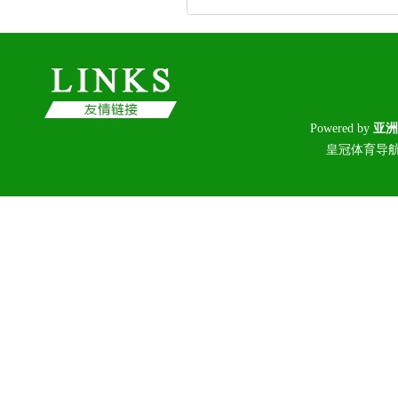
Poweredby
亚洲
皇冠体育导