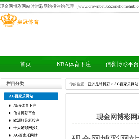
现金网博彩网站时时彩网站投注站代理（www.crownbet365zonehomehub.
首页
NBA体育下注
信誉博彩平台
体育投注
百家乐网站
体育平台排名
栏目分类
你的位置：
亚洲足球博彩
>
AG百家乐网站
AG百家乐网站
NBA体育下注
信誉博彩平台
现金网博彩网站时
欧洲杯足彩投注
十大足球网投注
AG百家乐网站