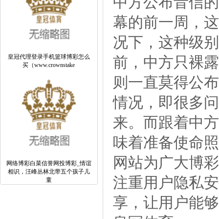
中方公布音信的
幕的前一周，这
况下，这种级别
皇冠代理登录手机篮球博彩怎么
前，中方只裸露
买（www.crownstake
则一直莫得公布
情况，即很多问
来。而跟着中方
味着准备使命照
网站为广大博彩
网络博彩白菜信誉网投博彩_情谊
相识，汪峰丛林北带五个孩子儿
注重用户隐私安
童
享，让用户能够