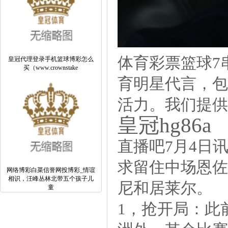
体育彩票篮球7
皇冠代理登录手机篮球博彩怎么
买（www.crownstake
育明星代言，包
活力。我们提供
皇冠hg86a
直播吧7月4日
求留住中场恩佐
网络博彩白菜信誉网投博彩_情谊
相识，汪峰丛林北带五个孩子儿
尼和居莱尔。
童
1，抢开局：此