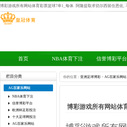
博彩游戏所有网站体育彩票篮球7串1_每体:阿隆提取求切尔西留住恩佐
首页
NBA体育下注
信誉博彩平台
体育投注
百家乐网站
体育平台排名
栏目分类
你的位置：
亚洲足球博彩
>
AG百家乐网站
AG百家乐网站
NBA体育下注
信誉博彩平台
博彩游戏所有网站体育
欧洲杯足彩投注
十大足球网投注
AG百家乐网站