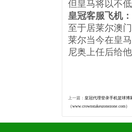
但皇马将以不低
皇冠客服飞机：@s
至于居莱尔澳门
莱尔当今在皇马
尼奥上任后给他
上一篇：
皇冠代理登录手机篮球博
（www.crownstakeszonezone.com）