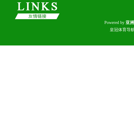
Poweredby
亚洲
皇冠体育导