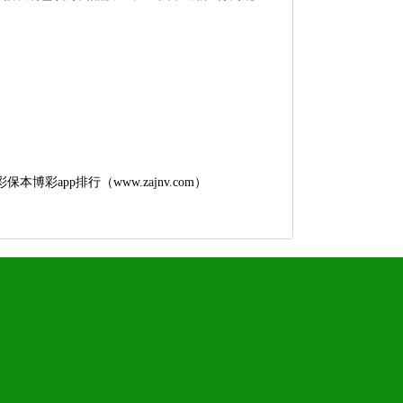
彩保本博彩app排行（www.zajnv.com）