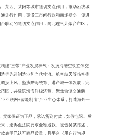
、莱西、莱阳等城市迫切支点作用，推动沿线城
交通先行作用，覆没三市间行政和商场壁垒，促进
烟台联动的迫切支点作用，向北连气儿烟台市区，
建“三带”产业发展神气：发扬海陆空铁立体交
制造等先进制造业和当代物流、航空航天等临空指
策调换上风，坚执陆海统筹、港产城一体发展，完
示范区，共建滨海海洋经济带。聚焦轨谈交通装
工业互联网+智能制造”产业生态体系，打造海外一
0元，卖家保证为正品，承诺货到付款，如假包退。后
未果，遂诉至法院要求全额退款。被告吴某陈述，
付款表明已认可商品质量，且平台《用户行为规