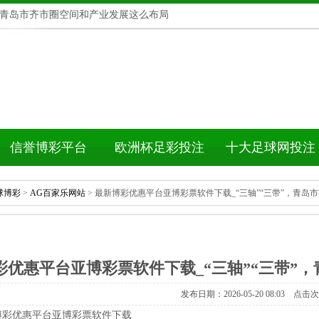
”，青岛市齐市圈空间和产业发展这么布局
信誉博彩平台
欧洲杯足彩投注
十大足球网投注
体育平台排名
球博彩
>
AG百家乐网站
>最新博彩优惠平台亚博彩票软件下载_“三轴”“三带”，青岛
彩优惠平台亚博彩票软件下载_“三轴”“三带”
发布日期：2026-05-2008:03点击
博彩优惠平台亚博彩票软件下载_