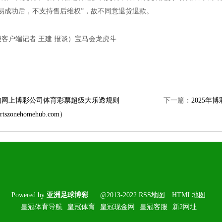
易成功后，不支持售后维权”，故不同意退货退款。
户端记者王建报谈）宝马会龙虎斗
的网上博彩公司体育彩票超级大乐透规则
下一篇：
2025年博
rtszonehomehub.com）
Poweredby
亚洲足球博彩
@2013-2022
RSS地图
HTML地图
皇冠体育导航
皇冠体育
皇冠现金网
皇冠客服
新2网址