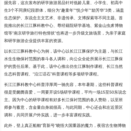
据先容，这次发布的研学旅游居品针对低龄儿童、小学生、初高中
生3个不同庚纪段群体，细分为“趣童年”“悦少年”“励芳华”3类，涵盖
生态保护、东说念主文艺术、非遗传承、文博探索等不同主题。首
批推出的长江江豚科教中心、尊经籍院研学基地、紫金山虫豸博物
馆等“南京研学旅行特色情状”也将进一步升级文旅场景，为亲子家庭
和研学旅游企业提供丰富的资源。
以长江江豚科教中心为例，该中心以长江江豚保护为主题，与长江
水生生物保衬范围的泰斗各人调和，向公众全处所展示长江江豚保
护的责任后果。基于此，该中心推出仿生江豚制作课程、长江当然
生态科普课程、“沿江话石”科普课程等多项研学课程。
长江江豚科教中心科普淳厚周一驰先容，本年暑期，这些科普课程
很是受阛阓喜爱，一周要开设5场研学课程，平均一场15至50东说念
主。因为中心的研学课程有好多长江保衬范围的各人赞助，以至班
师参与蓄意，含金量自身就很高，与此同期，中心还会和左近景区
调和，共同开展户外实践，进一步丰富课程实践。
此外，登上真正船舶“育新号”晓悟大国重器的魔力，夜宿古生物博物