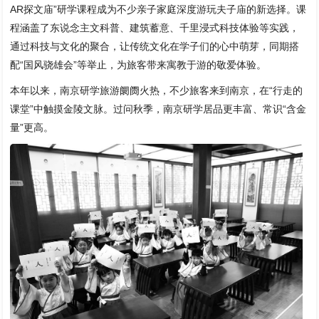
AR探文庙”研学课程成为不少亲子家庭深度游玩夫子庙的新选择。课
程涵盖了东说念主文科普、建筑蓄意、千里浸式科技体验等实践，
通过科技与文化的聚合，让传统文化在学子们的心中萌芽，同期搭
配“国风骁雄会”等举止，为旅客带来寓教于游的敬爱体验。
本年以来，南京研学旅游阛阓火热，不少旅客来到南京，在“行走的
课堂”中触摸金陵文脉。过问秋季，南京研学居品更丰富、常识“含金
量”更高。