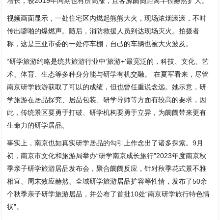
增长，较2019年同期也有所高涨，且客源阛阓距离半径赫然扩大。
视频画面显示，一处住宅区内燃起熊熊大火，现场浓烟滚滚，不时
传出噼啪的爆燃声。随后，消防救援人员到达现场灭火。拍摄者
称，这是三亚市委的一处停车棚，自己的车辆也被大火波及。
“研学旅游约略是统共旅游行业中‘旅游+’最宽泛的，科技、文化、艺
术、体育、生态等多种身分能与研学有机交融。”在夏军看来，尽管
南京研学旅游获取了可以的成绩，但也曾任重说念远。她示意，研
学旅游在居品探究、居品包装、研学导师等方面有较高的要求，因
此，传统景区要勇于打破、研学机构要勇于立异，为阛阓带来更有
生命力的研学居品。
事实上，南京也如真实研学居品的勾引上作念出了诸多探索。9月
初，南京市文化和旅游局举办“研学南京成长旅行”2023年度南京秋
季亲子研学旅游居品发布会，聚合阛阓反应，针对秋季花式景不雅
相宜、周末效应赫然、全域研学旅游居品扩容等性情，发布了50余
个秋季亲子研学旅游居品，并公布了首批10处“南京研学旅行特色情
状”。