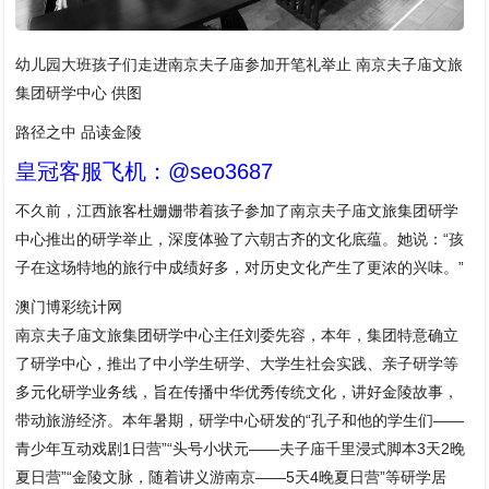
幼儿园大班孩子们走进南京夫子庙参加开笔礼举止 南京夫子庙文旅
集团研学中心 供图
路径之中 品读金陵
皇冠客服飞机：@seo3687
不久前，江西旅客杜姗姗带着孩子参加了南京夫子庙文旅集团研学
中心推出的研学举止，深度体验了六朝古齐的文化底蕴。她说：“孩
子在这场特地的旅行中成绩好多，对历史文化产生了更浓的兴味。”
澳门博彩统计网
南京夫子庙文旅集团研学中心主任刘委先容，本年，集团特意确立
了研学中心，推出了中小学生研学、大学生社会实践、亲子研学等
多元化研学业务线，旨在传播中华优秀传统文化，讲好金陵故事，
带动旅游经济。本年暑期，研学中心研发的“孔子和他的学生们——
青少年互动戏剧1日营”“头号小状元——夫子庙千里浸式脚本3天2晚
夏日营”“金陵文脉，随着讲义游南京——5天4晚夏日营”等研学居