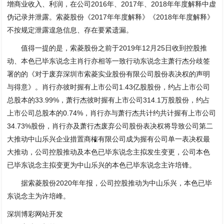
增商业收入、利润，在公司2016年、2017年、2018年年度解释中虚
伪记录并泄露。索菱股份《2017年年度解释》《2018年年度解释》
不按规定泄露遑急信息、存在要紧遗漏。
值得一提的是，索菱股份之前于2019年12月25日收到控股推
动、本色已毕东说念主肖行亦相等一致行动东说念主萧行杰分歧签
署的的《对于废弃深圳市索菱实业股份有限公司股份表决权的声明
与得意》。肖行亦彼时握有上市公司1.43亿股股份，约占上市公司
总股本的33.99%，萧行杰彼时握有上市公司314.1万股股份，约占
上市公司总股本的0.74%，肖行亦与萧行杰共计约共计握有上市公司
34.73%股份，肖行亦及萧行杰废弃公司股份表决权将导致公司第二
大推动中山乐兴企业措置商榷有限公司成为握有公司单一表决权最
大推动，公司控股推动及本色已毕东说念主拟发生变更，公司本色
已毕东说念主拟变更为中山乐兴的本色已毕东说念主许培锋。
据索菱股份2020年年报，公司控股推动为中山乐兴，本色已毕
东说念主为许培峰。
深圳博彩网站开发