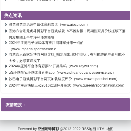
热点资讯
彩票彩票网温州申请体育彩票店（www.qipcu.com）
香港六合彩龙虎斗博彩平台游戏成就_V不雅财报｜周期性家具价钱抓续下落
兴发集团上半年净利预降能够
2024年亚博电子游戏体育投注网哪家好用一点的
（www.imperialsportsnation.c
彩票真人百家乐博彩网站导航_喝水后出现3个症状，有可能你的寿命可能不
太长，必须要详实了
2024年亚博平台体育彩票5d开奖号码（www.zaywu.com）
uG环球骰宝环球体育直播app（www.viphuangguantiyuservice.vip）
沙巴电子游戏博彩平台网页加载速度评价（www.crownsportsbet.com）
2024年幸运快艇三公2016欧洲杯开幕式（www.queenlysportsnation.com）
友情链接：
Powered by
亚洲足球博彩
@2013-2022
RSS地图
HTML地图