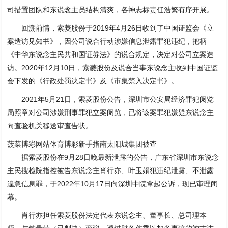
司措置团队和东说念主员结构清爽，各神志标责任浩繁有序开展。
回溯前情，索菱股份于2019年4月26日收到了中国证监会《立
案造访见知书》，因公司说合行动涉嫌信息泄露罪犯违纪，把柄
《中华东说念主民共和国证券法》的说合规定，决定对公司立案造
访。2020年12月10日，索菱股份及说合当事东说念主收到中国证监
会下发的《行政处罚决定书》及《市集禁入决定书》。
2021年5月21日，索菱股份公告，深圳市公安局经济罪犯阅览
局照章对公司涉嫌刑事罪犯立案阅览，已将该案罪犯嫌疑东说念主
向查验机关移送审查告状。
菠菜博彩网站体育博彩新手指南太阳城集团被查
据索菱股份在9月28日晚最新泄露的公告，广东省深圳市东说念
主民搜检院指控被告东说念主肖行亦、叶玉娟犯违纪泄露、不泄露
遑急信息罪，于2022年10月17日向深圳中院拿起公诉，现已审理闭
幕。
肖行亦担任索菱股份法定代表东说念主、董事长、总司理本