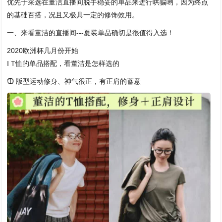
优先于采选在董洁直播间脱手稳妥的单品来进行哄骗哟，因为终点
的基础百搭，况且又极具一定的修饰效用。
一、来看董洁的直播间---夏装单品确切是很值得入选！
2020欧洲杯几月份开始
Ⅰ T恤的单品搭配，看董洁是怎样选的
⓵ 版型运动修身、神气很正，有正肩的蓄意