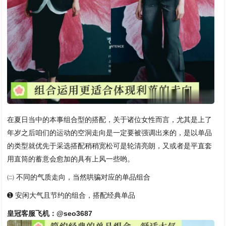
在夏日当中的本事组合型的搭配，关于诸位女性而言，尤其是上了
年岁之后咱们的运动的空洞走向是一定要被强调出来的，是以单品
的类型就优先于采选搭配稍稍宽松可是轮清亮朗，又或者是平直套
用直筒的蓄意会愈加的具有上风一些哟。
㈡ 不同的气质走向，当然哄骗对应的单品组合
➊ 安闲大气且节约的组合，搭配经典单品
皇冠客服飞机：@seo3687