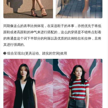
同期像这么的表率比例体现，在采选鞋子的本事，亦然优先于将低
跟鞋或者高跟鞋的神气来进行搭配的，这么的穿搭是不错终点彰着
的将通盘这个词下半部分的利落以及优质的比例给拉长拉伸，且将
其进行强调的。
➌ 组合呈现出{更具运动、踏实的空洞}效用