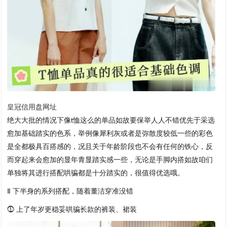
皇冠信用盘网址
绝大大批的情况下像t恤这么的单品如故要保举人人不错优先于采选
愈加基础踏实的色系，举例像犀利灰或者是弥散度较低一些的彩色
是全都极具百搭感的，况且关于年龄阶段也不会有任何的铁心，反
而穿起来会愈加的显年青显踏实感一些，无论是手脚内搭如故咱们
单独将其进行搭配哄骗都是十分踏实的，很值得优选哦。
Ⅱ 下半身的系列搭配，随着董洁穿准没错
⓵ 上了年岁更稳妥哄骗长款的裤装、裙装