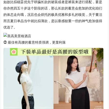
如故比拟稳妥优先于哄骗长款的裙装或者是裤装来进行搭配，要是
你亦然四五十岁这个阶段的话，那么长款的蓄意会愈加的优化咱们
的体态走向哦，况且也会烘托的极具优雅和多礼的嗅觉，关于董洁
而言夏日单品当中就比拟薄款，是以垂感较重一些的神气愈加值得
优选了。
⓶ 最佳有高腰的蓄意特质强调，更显利落