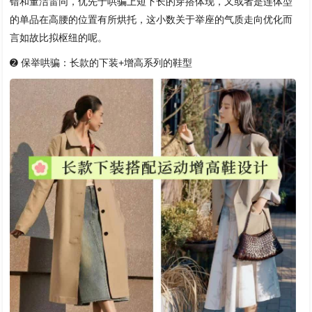
错和董洁雷同，优先于哄骗上短下长的穿搭体现，又或者是连体型
的单品在高腰的位置有所烘托，这小数关于举座的气质走向优化而
言如故比拟枢纽的呢。
➋ 保举哄骗：长款的下装+增高系列的鞋型