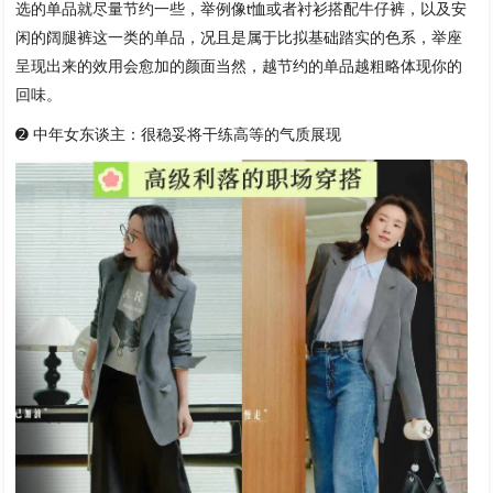
选的单品就尽量节约一些，举例像t恤或者衬衫搭配牛仔裤，以及安
闲的阔腿裤这一类的单品，况且是属于比拟基础踏实的色系，举座
呈现出来的效用会愈加的颜面当然，越节约的单品越粗略体现你的
回味。
➋ 中年女东谈主：很稳妥将干练高等的气质展现