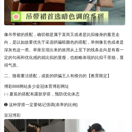
像吊带裙的搭配，确切都是属于直筒又或者是比拟修身的蓄意走
向，是以如故要优先于采选哄骗暗颜色的搭配，举例像玄色或者是
深灰色这一类。举座呈现出来的效用从上至下的线条走向是有着一
定的勾画和优化感的就比拟的显瘦，也粗略体现的比拟千里稳，显
得气质。
二、随着董洁搭配，成套的哄骗王人有模仿的【教育限定】
博彩888网站多少皇冠体育博彩网址
㈠ 夏装的搭配有露肤穿搭，预防优化体态
➊ 这种穿搭一定要铭记强调{表率的比例}
皇冠博彩