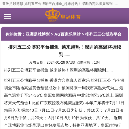
亚洲足球博彩-排列五三公博彩平台捕鱼_越来越热！深圳的高温将握续到......
你的位置：
亚洲足球博彩
>
AG百家乐网站
> 排列五三公博彩平台
排列五三公博彩平台捕鱼_越来越热！深圳的高温将握续
捕鱼_越来越热！深圳的高温将握续到......
到......
发布日期：2024-01-28 07:33 点击次数：134
排列五三公博彩平台捕鱼 越来越热！深圳的高温将握续到......
排列五三公博彩平台捕鱼 香港六合彩真人百家乐 排列五三公 当今深
圳全市陆地高温黄色预警成效中 预测将来一周我市高温天气为主 最
高气温将升至34-35℃ 皇冠集团网站源码 中北部地区35℃以上 深圳
将来天气预告⬇️ 此前广东疾控发布健康提醒称 本年广东将于7月11日
精采入伏 握续40天 7月11日-7月20日为初伏，共10天； 7月21日-8
月9日为中伏，共20天； 8月10日-8月19日为末伏，共10天。 近期
全球博彩业市场呈现出良好发展态势，特别亚洲地区，皇冠作为行