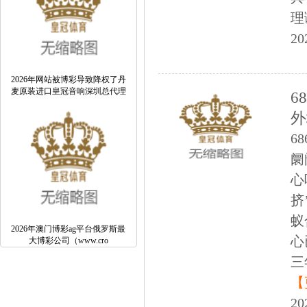
理
20
2026年网站被博彩导致降权了丹
麦原装进口皇冠音响深圳总代理
6
外
6
阛
心
挤
蚁
2026年澳门博彩ag平台俄罗斯最
心
大博彩公司（www.cro
三
【
20