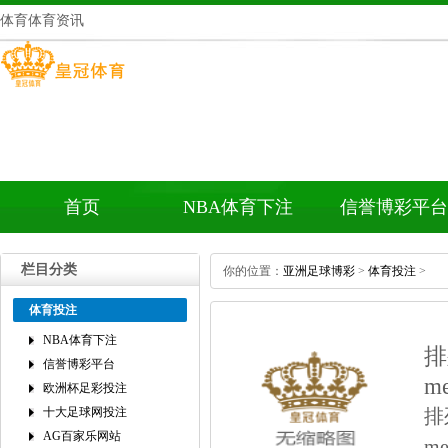
体育体育资讯
首页
NBA体育下注
信誉博彩平台
体育投注
百家乐网站
体育平台排名
栏目分类
你的位置：
亚洲足球博彩
>
体育投注
>
体育投注
NBA体育下注
排
信誉博彩平台
m
欧洲杯足彩投注
十大足球网投注
排
AG百家乐网站
m