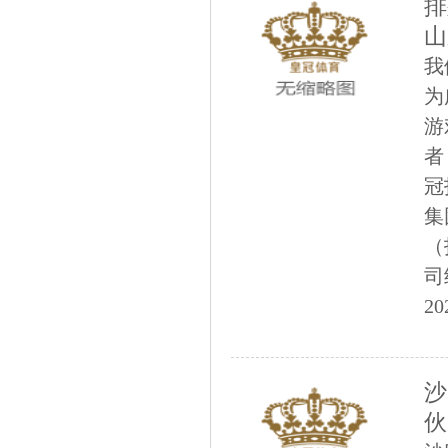
排
山
我
为
游
者
冠
集
（
司经
20
沙
伙