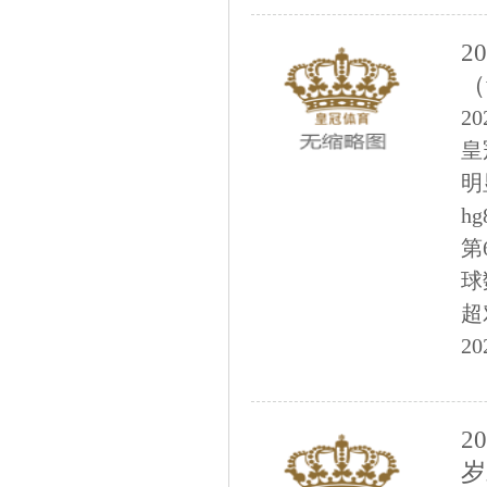
2
（
2
皇
明
h
第
球
超
20
2
岁