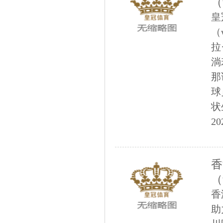
（
皇
（
拉
淌
那
球
状
20
香
（
香
助