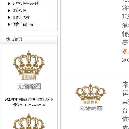
足球投注平台推荐
将
体育投注
现
百家乐网站
体育平台排名
浦
转
热点资讯
赛
多.
20
幸
运
2026年中国博彩网澳门有几家博
幸
彩公司（www.crowns
台
惊
成