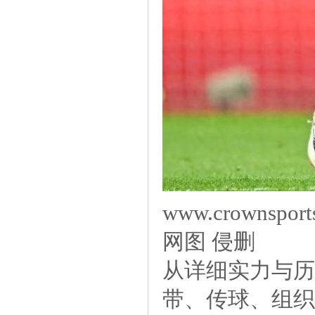
www.crownsp
网图侵删
从详细实力与历
带、传球、组织