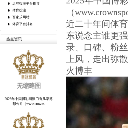
2025年中国
足球投注平台推荐
（www.crownspo
体育投注
百家乐网站
近二十年间体育
体育平台排名
东说念主谁更强
热点资讯
录、口碑、粉丝
上风，走出弥散
火博丰
2026年中国博彩网澳门有几家博
彩公司（www.crowns