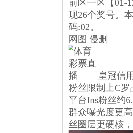
前区一区【01-
现26个奖号。
码:02。
网图侵删
皇冠信
粉丝限制上C罗
平台Ins粉丝约
群众曝光度更高
丝圈层更硬核，