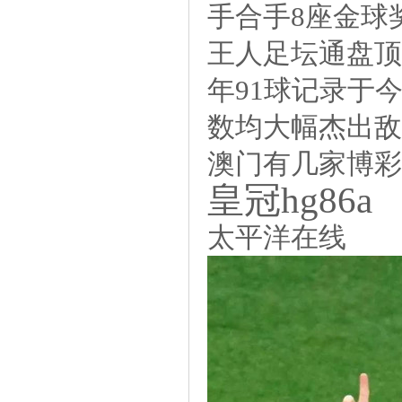
手合手8座金球
王人足坛通盘顶
年91球记录于
数均大幅杰出敌
澳门有几家博彩
皇冠hg86a
太平洋在线