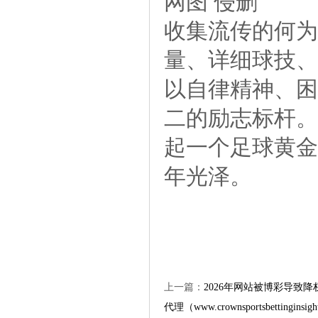
网图侵删
收集流传的何为
量、详细球技、
以自律精神、困
二的励志标杆。
起一个足球黄金
年光泽。
上一篇：
2026年网站被博彩导致
代理（www.crownsportsbettinginsig