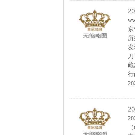
2
w
京
所
发
刀
藏
行
20
2
2
（