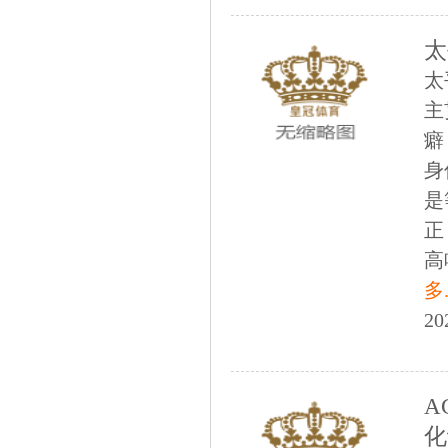
太
太
主
癖
身
是
正
高
多.
20
A
化