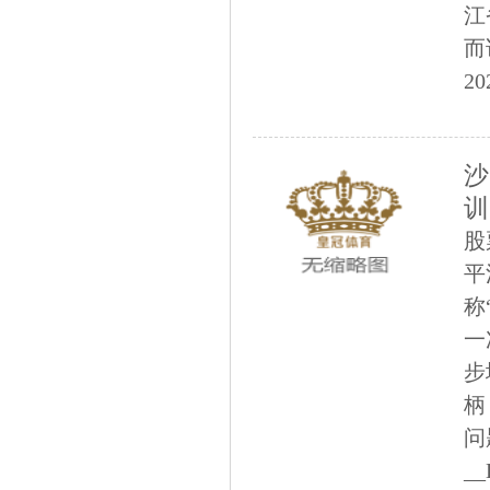
江
而
20
沙
训
股
平
称
一
步
柄
问
__K