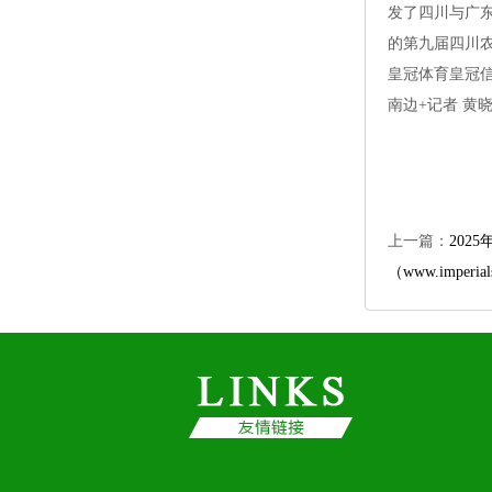
发了四川与广东
的第九届四川
皇冠体育
皇冠
南边+记者黄
上一篇：
202
（www.imperial