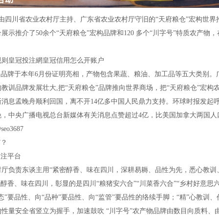
，由四川省农业农村厅主持、广东省农业农村厅守旧的“天府粮仓”宏构世界
展示推介了50余个“天府粮仓”宏构品牌和120多个“川字号”特质农产物
规则皇冠投注網
皇冠信用怎么开账户
构品牌于本年6月份证明亮相，产物包含果蔬、粮油、加工品等五大类别。
教训品牌发展壮大,把“天府粮仓”品牌推向世界商场，把“天府粮仓”宏构
最新消息孟晚舟顺利回国，离不开14亿多中国人民鼎力支持。环球时报发起呼
晚，中央广播电视总台新媒体有关消息点赞超过4亿，比美国加拿大两国人
o3687
”？
村厅负责东谈主用“紧密醇香、味在四川，深耕易耨、品性为先，悉心教训
思醇香、味在四川，彰显的是四川“粮猪安六合”“川菜香六合”“乡村好意思
态”要品性、向“品种”要品性、向“监管”要品性的络续手脚；“精”心教训
性量安全省竖立为握手，加速鼓吹“川字号”农产物品牌由数目向质料、由