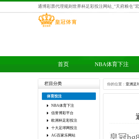
通博彩票代理规则世界杯足彩投注网站_“天府粮仓”
首页
NBA体育下注
体育投注
百家乐网站
栏目分类
你的位置：
亚洲足
体育投注
NBA体育下注
信誉博彩平台
欧洲杯足彩投注
十大足球网投注
皇冠hg8
AG百家乐网站