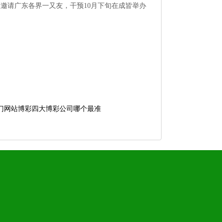
邀请广东各界一又友，干预10月下旬在成皆举办
年澳门网站博彩四大博彩公司哪个最准
）