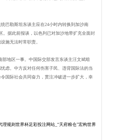
统巴勒斯坦东谈主应在24小时内转换到加沙南
地区。据此前报谈，以色列已对加沙地带扩充全面封
础设施无法时常职责。
换至南部地区一事。中国际交部发言东谈主汪文斌暗
感忧虑。中方反对任何伤害子民、违背国际法的当
命令国际社会共同奋力，贯注冲破进一步扩大，幸
代理规则世界杯足彩投注网站_“天府粮仓”宏构世界