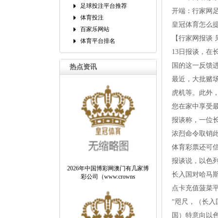
足球投注平台推荐
开端：行家网
体育投注
皇冠体育怎么
百家乐网站
【行家网报谈见
体育平台排名
13日报谈，在
国的这一反馈
热点资讯
最近，大批赌
虎机等。此外
您在家中享受最好博
报谈称，一位长
浓烈命令取销
体育彩票还可
报谈说，以色
2026年中国博彩网澳门有几家博
长入国对哈马
彩公司（www.crowns
点卡充值菠菜
“咫尺，（长
国）特意向以