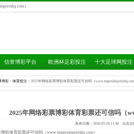
ortshq.com）
信誉博彩平台
欧洲杯足彩投注
十大足球网投注
体育平台排名
球博彩
>
体育投注
>2025年网络彩票博彩体育彩票还可信吗（www.imperialsportshq.co
2025年网络彩票博彩体育彩票还可信吗（www.imp
发布日期：2026-05-1611:44点击次
彩体育彩票还可信吗（www.imperialsportshq.com）