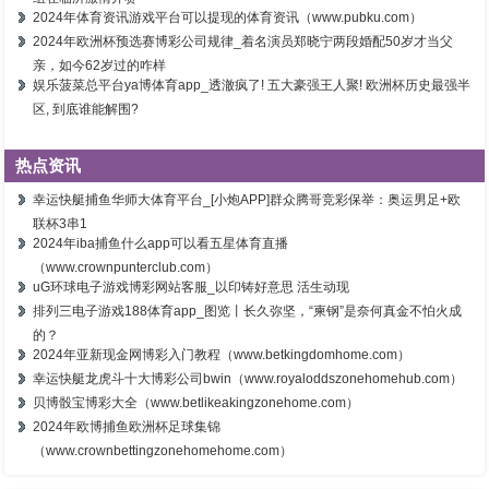
2024年体育资讯游戏平台可以提现的体育资讯（www.pubku.com）
2024年欧洲杯预选赛博彩公司规律_着名演员郑晓宁两段婚配50岁才当父
亲，如今62岁过的咋样
娱乐菠菜总平台ya博体育app_透澈疯了! 五大豪强王人聚! 欧洲杯历史最强半
区, 到底谁能解围?
热点资讯
幸运快艇捕鱼华师大体育平台_[小炮APP]群众腾哥竞彩保举：奥运男足+欧
联杯3串1
2024年iba捕鱼什么app可以看五星体育直播
（www.crownpunterclub.com）
uG环球电子游戏博彩网站客服_以印铸好意思 活生动现
排列三电子游戏188体育app_图览丨长久弥坚，“柬钢”是奈何真金不怕火成
的？
2024年亚新现金网博彩入门教程（www.betkingdomhome.com）
幸运快艇龙虎斗十大博彩公司bwin（www.royaloddszonehomehub.com）
贝博骰宝博彩大全（www.betlikeakingzonehome.com）
2024年欧博捕鱼欧洲杯足球集锦
（www.crownbettingzonehomehome.com）