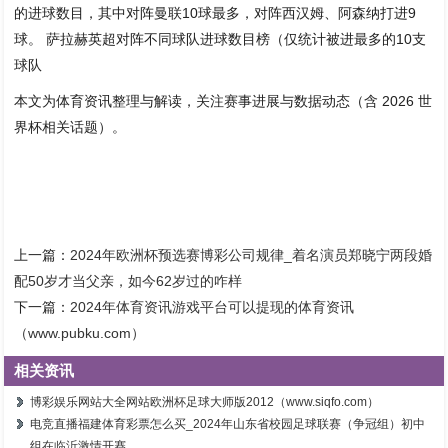
的进球数目，其中对阵曼联10球最多，对阵西汉姆、阿森纳打进9
球。 萨拉赫英超对阵不同球队进球数目榜（仅统计被进最多的10支
球队
本文为体育资讯整理与解读，关注赛事进展与数据动态（含 2026 世
界杯相关话题）。
上一篇：
2024年欧洲杯预选赛博彩公司规律_着名演员郑晓宁两段婚
配50岁才当父亲，如今62岁过的咋样
下一篇：
2024年体育资讯游戏平台可以提现的体育资讯
（www.pubku.com）
相关资讯
博彩娱乐网站大全网站欧洲杯足球大师版2012（www.siqfo.com）
电竞直播福建体育彩票怎么买_2024年山东省校园足球联赛（争冠组）初中
组在临沂激情开赛