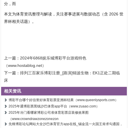
分，而
本文为体育资讯整理与解读，关注赛事进展与数据动态（含 2026 世
界杯相关话题）。
上一篇：
2024年6868娱乐城博彩平台游戏特色
（www.hostablog.net）
下一篇：
排列三百家乐博彩注册_[路演]锦波生物：EK1正处二期临
床
相关资讯
博彩平台哪个好信誉好体育彩票亚洲杯结果（www.queenlysports.com）
2025年通博彩票黑钱沙巴体育app平台（www.zuaao.com）
2025年冷门看哪家博彩公司准体育彩票店装修效果图
（www.crowndrawzonezonezon
先锋博彩论坛网站大全沙巴体育官方app在线_锡金流一火国王肯求勾通国，