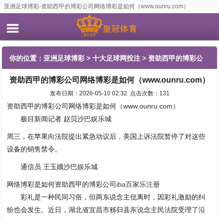
亚洲足球博彩-资助西甲的博彩公司网络博彩是如何（www.ounru.com）
你的位置：
亚洲足球博彩
>
十大足球网投注
> 资助西甲的博彩公
资助西甲的博彩公司网络博彩是如何（www.ounru.com）
司网络博彩是如何（www.ounru.com）
发布日期：2026-05-10 02:32 点击次数：131
资助西甲的博彩公司网络博彩是如何（www.ounru.com）
极目新闻记者 赵贝沙巴娱乐城
周三，在苹果向法院提出紧急动议后，美国上诉法院暂停了对这些
设备的销售禁令。
通信员 王玉娥沙巴娱乐城
网络博彩是如何资助西甲的博彩公司
iba百家乐注册
彩礼是一种民间习俗，但两东说念主仳离时，因彩礼激励的纠
纷也会发生。近日，湖北省宜昌市秭归县东说念主民法院受理了沿