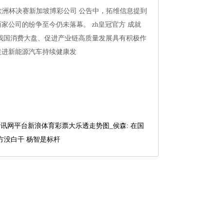
24年欧洲杯决赛新加坡博彩公司公告中，拓维信息提到
家公司的纷争至今仍未落幕。zh皇冠官方成就
我国消费大盘、促进产业链高质量发展具有积极作
促进新能源汽车持续健康发
育资讯网平台新浪体育彩票大乐透走势图_侯森:在国
方没白干杨智是标杆