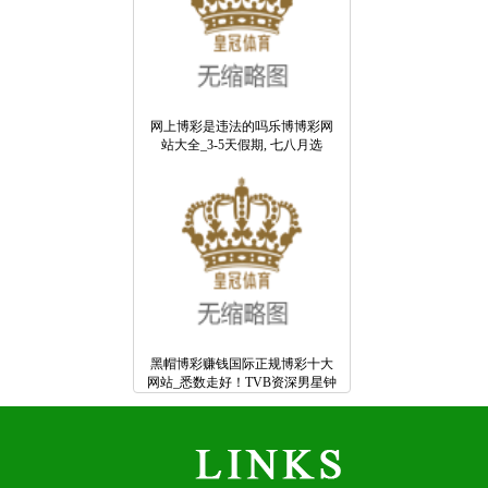
网上博彩是违法的吗乐博博彩网
站大全_3-5天假期,七八月选
黑帽博彩赚钱国际正规博彩十大
网站_悉数走好！TVB资深男星钟