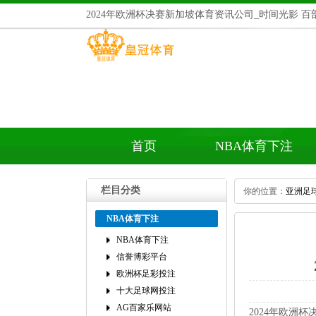
2024年欧洲杯决赛新加坡体育资讯公司_时间光影
首页
NBA体育下注
体育投注
百家乐网站
栏目分类
你的位置：
亚洲足
NBA体育下注
NBA体育下注
信誉博彩平台
欧洲杯足彩投注
十大足球网投注
AG百家乐网站
2024年欧洲