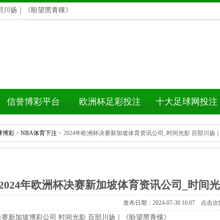
百部川扬｜《盼望黑青稞》
信誉博彩平台
欧洲杯足彩投注
十大足球网投注
体育平台排名
球博彩
>
NBA体育下注
>2024年欧洲杯决赛新加坡体育资讯公司_时间光影百部川扬
2024年欧洲杯决赛新加坡体育资讯公司_时
发布日期：2024-07-3010:07点击次
杯决赛新加坡博彩公司时间光影百部川扬｜《盼望黑青稞》