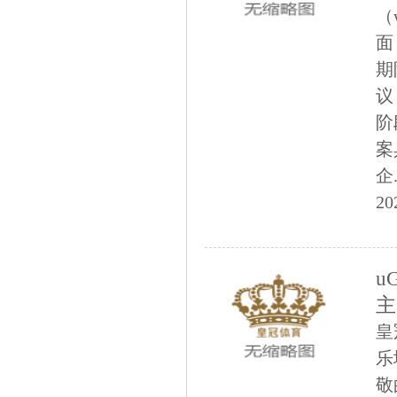
（
面
期
议
阶
案
企..
20
u
主
皇
乐
敬