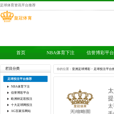
足球体育资讯平台推荐
首页
NBA体育下注
信誉博彩平台
体育投注
百家乐网站
体育平台排名
栏目分类
你的位置：
亚洲足球博彩
>
足球投注平台
足球投注平台推荐
NBA体育下注
太
信誉博彩平台
提
欧洲杯足彩投注
十大足球网投注
太
AG百家乐网站
手