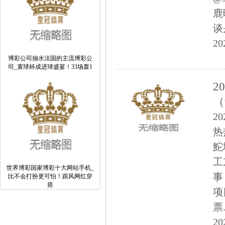
鹿
谈
20
博彩公司抽水法国的主流博彩公
司_寰球杯成进球盛宴！33场轰1
2
（
2
热
鮀
工
世界博彩国家博彩十大网站手机_
事
比不会打扮更可怕！跟风网红穿
搭
项
票..
20