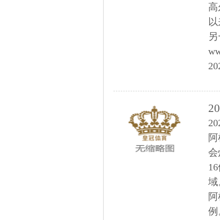
高
以
另
ww
20
2
2
阿
会
1
域
阿
例