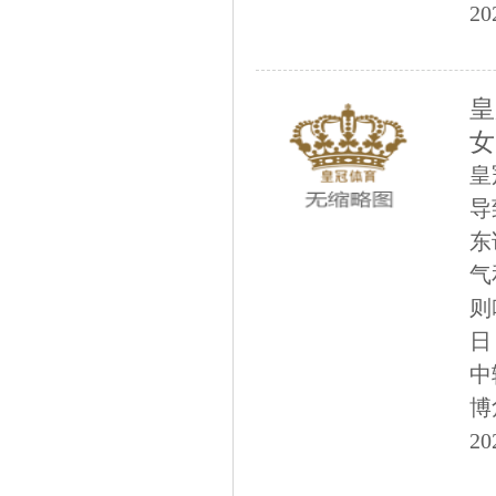
20
皇
女
皇
导
东
气
则
日
中
博
20