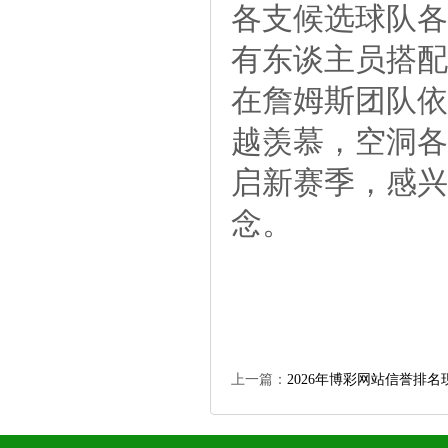
各支候选球队各
有东谈主员搭配
在詹姆斯团队依
越羡慕，空洞各
启新赛季，感兴
念。
上一篇：
2026年博彩网站信誉排名现金