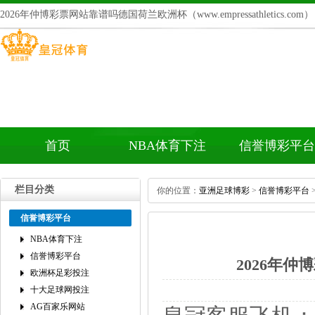
2026年仲博彩票网站靠谱吗德国荷兰欧洲杯（www.empressathletics.com）
首页
NBA体育下注
信誉博彩平台
体育投注
百家乐网站
体育平台排名
栏目分类
你的位置：
亚洲足球博彩
>
信誉博彩平台
信誉博彩平台
NBA体育下注
信誉博彩平台
2026年仲博
欧洲杯足彩投注
十大足球网投注
AG百家乐网站