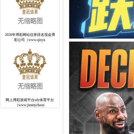
2026年博彩网站信誉排名现金博
彩公司（www.qixya.
网上博彩游戏平台sdy体育平台
（www.jimmychoos