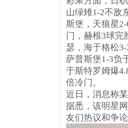
彩果方面，日职
山绿雉1-2不
斯堡，天狼星2-
门，赫根3球完
瑟，海于格松3
萨普斯堡1-3负
于斯特罗姆爆4.
倍冷门。
近日，消息称某
据悉，该明星网
友们热议和争论。www