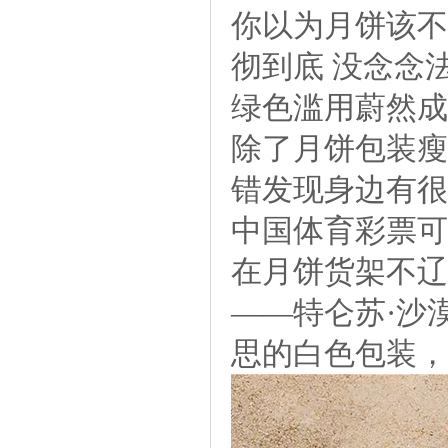
你以为月饼该
彻到底没念念
绿色滥用蔚然成
除了月饼包装瘦
错发现身边有很
中国体育彩票可
在月饼货架不辽
——特仑苏·沙
思的白色包装，