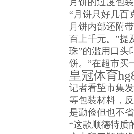
月饼的过度包装
“月饼只好几百
月饼内部还附带
百上千元。”提
珠”的滥用口头
饼。”在超市买
皇冠体育hg8
记者看望市集发
等包装材料，反
是勤俭但也不省
“这款顺德特质