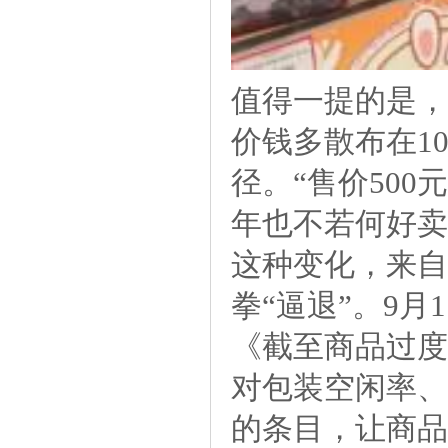
值得一提的是，
价钱多散布在10
径。“售价50
年也不若何好卖
这种变化，来自
拳“逼退”。9
《截至商品过度
对包装空闲率、
的条目，让商品