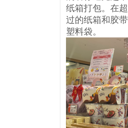
纸箱打包。在超
过的纸箱和胶带
塑料袋。