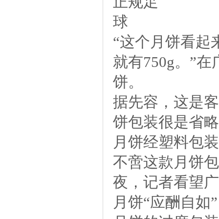
“这个月饼看起
就有750g。
饼。
据先容，这是客
饼包装很是省略
月饼经塑料包装
不啻这款月饼包装
夜，记者看望广
月饼“应酬自如