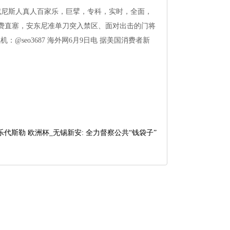
研报威尼斯人真人百家乐，巨擘，专科，实时，全面，
，B费直塞，安东尼准单刀突入禁区、面对出击的门将
：@seo3687海外网6月9日电据美国消费者新
乐代斯勒欧洲杯_无锡新安:全力督察公共“钱袋子”