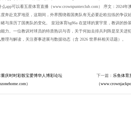
捕鱼什么app可以看五星体育直播（www.crownpunterclub.com）序文
二度奔赴克罗地亚，这期间，外界围绕着国奥队有无必要赴欧拉练的争议
睹与亲历了国奥队的变化。皇冠体育hg86a在篮球的寰宇里，教训的扮
的能力。一位教训对球员的特质熟识与否，关于何如去排兵列阵是至关进
整理与解读，关注赛事进展与数据动态（含2026世界杯相关话题）。
4年重庆时时彩骰宝爱博华人博彩论坛
下一篇：
乐鱼体育
nzonehome.com）
（www.crownjackpo