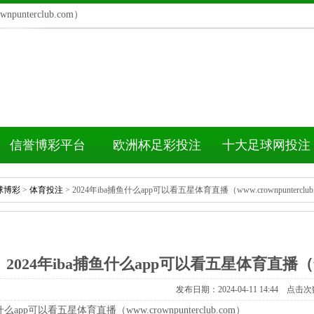
unterclub.com）
信誉博彩平台
欧洲杯足彩投注
十大足球网投注
体育平台排名
球博彩
>
体育投注
>2024年iba捕鱼什么app可以看五星体育直播（www.crownpunterclub
2024年iba捕鱼什么app可以看五星体育直播（www.
发布日期：2024-04-1114:44点击次
什么app可以看五星体育直播（www.crownpunterclub.com）