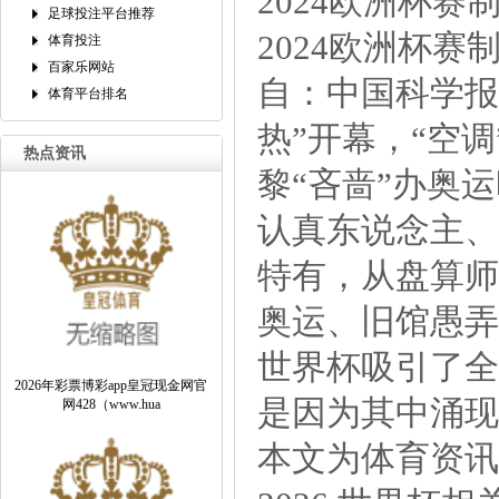
2024欧洲杯赛制
足球投注平台推荐
2024欧洲杯赛制
体育投注
百家乐网站
自：中国科学报排
体育平台排名
热”开幕，“空
热点资讯
黎“吝啬”办奥
认真东说念主、
特有，从盘算师
奥运、旧馆愚
世界杯吸引了全
2026年彩票博彩app皇冠现金网官
是因为其中涌现
网428（www.hua
本文为体育资讯