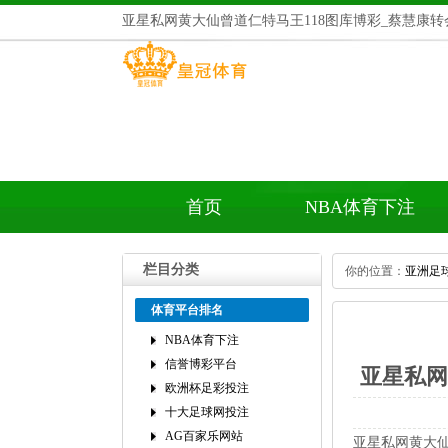
亚星私网黄大仙曾道仁特马王118图库博彩_蔡慧康
首页
NBA体育下注
体育投注
百家乐网站
栏目分类
你的位置：
亚洲足
体育平台排名
NBA体育下注
信誉博彩平台
亚星私网
欧洲杯足彩投注
十大足球网投注
AG百家乐网站
亚星私网黄大仙