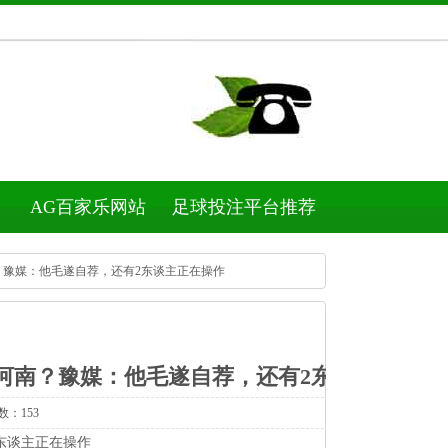
AG百家乐网站
足球投注平台推荐
？豫媒：他毛遂自荐，还有2东谈主正在操作
会河南？豫媒：他毛遂自荐，还有2东谈主
数：153
东谈主正在操作