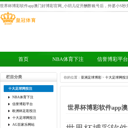
世界杯博彩软件app澳门好博彩官网_小玥儿绽开酬酢账号后，外婆小S
首页
NBA体育下注
信誉博彩平台
体育投注
百家乐网站
体育平台排名
栏目分类
你的位置：
亚洲足球博彩
>
十大足球网投
十大足球网投注
NBA体育下注
信誉博彩平台
世界杯博彩软件app
欧洲杯足彩投注
十大足球网投注
AG百家乐网站