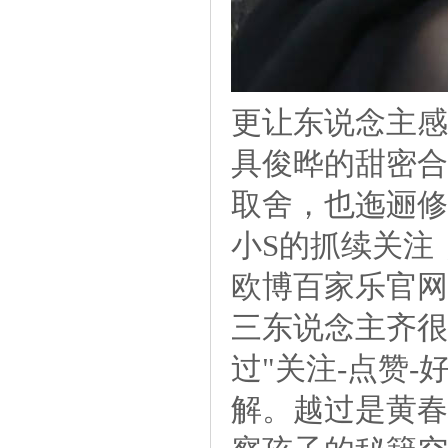
更让东说念主感
具俊晔的甜密合
取舍，也迤逦修
小S的抓续关注
欧博百家乐官网
三东说念主齐很
过"关注-点赞
解。越过是黄春