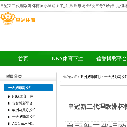
皇冠新二代理欧洲杯德国小球迷哭了_让浓眉每场投6次三分?哈姆:是但
首页
NBA体育下注
信誉博彩平台
体育投注
百家乐网站
体育平台排名
栏目分类
你的位置：
亚洲足球博彩
>
十大足球网投
十大足球网投注
NBA体育下注
信誉博彩平台
皇冠新二代理欧洲杯
欧洲杯足彩投注
十大足球网投注
AG百家乐网站