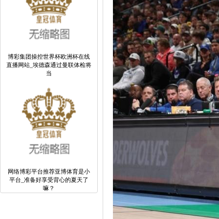
博彩集团操控世界杯欧洲杯在线
直播网站_埃德森通过曼联体检将
当
网络博彩平台推荐亚博体育是小
平台_准备好享受背心的夏天了
嘛？