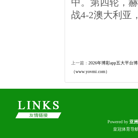
中。第四轮，赫
战4-2澳大利亚
上一篇：
2026年博彩app五大平
（www.yovmi.com）
Poweredby
亚洲
皇冠体育导