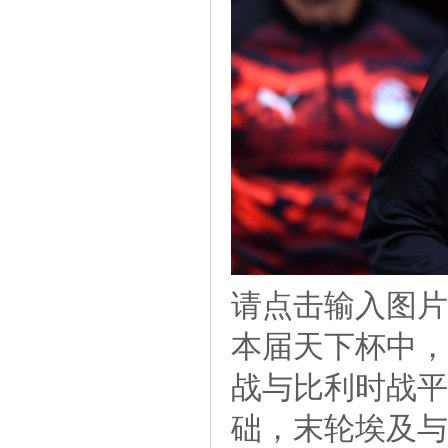
请点击输入图片
本届天下杯中，
战与比利时战平
础，末轮埃及与