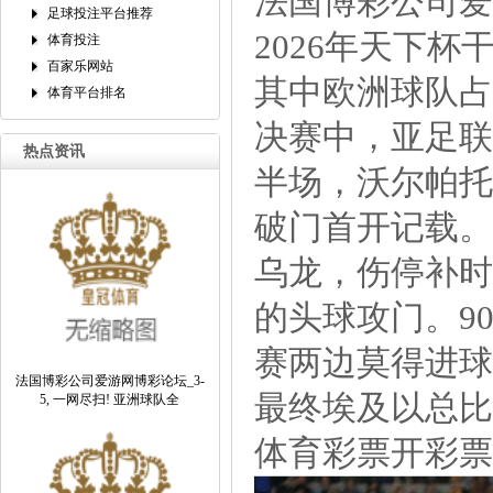
法国博彩公司爱
足球投注平台推荐
2026年天下
体育投注
百家乐网站
其中欧洲球队占
体育平台排名
决赛中，亚足联
热点资讯
半场，沃尔帕托
破门首开记载。
乌龙，伤停补时
的头球攻门。9
赛两边莫得进球
法国博彩公司爱游网博彩论坛_3-
最终埃及以总比
5,一网尽扫!亚洲球队全
体育彩票开彩票