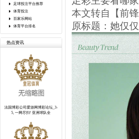
足彩主要看哪家
足球投注平台推荐
本文转自【前锋
体育投注
百家乐网站
原标题：她仅仅
体育平台排名
热点资讯
法国博彩公司爱游网博彩论坛_3-
5,一网尽扫!亚洲球队全