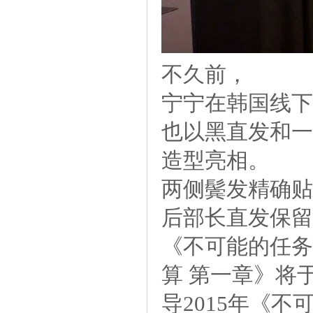
不久前，
宁宁在韩国线下
也以黑直发和一
造型亮相。
两侧鬓发精确贴
后部长直发保留
《不可能的任务
算第一章》将
导2015年《