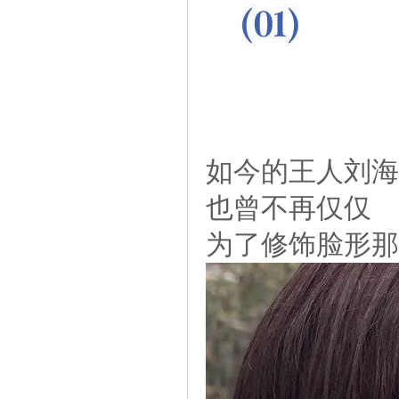
如今的王人刘海
也曾不再仅仅
为了修饰脸形那