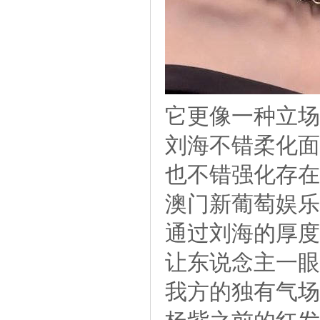
它更像一种立场
刘海不错柔化面
也不错强化存在
澳门新葡萄娱乐
通过刘海的厚度
让东说念主一眼
我方的独有气场