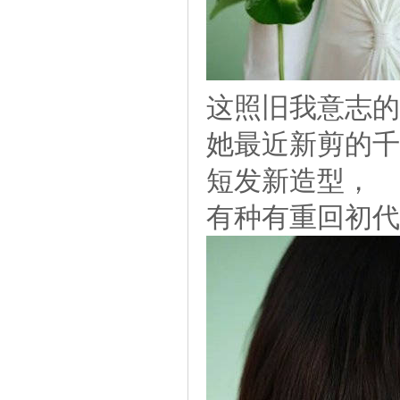
这照旧我意志的
她最近新剪的千
短发新造型，
有种有重回初代