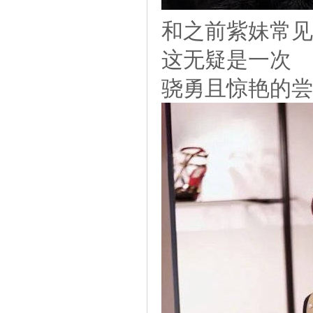
和之前紫妹常见
这无疑是一次
骁勇且惊艳的尝