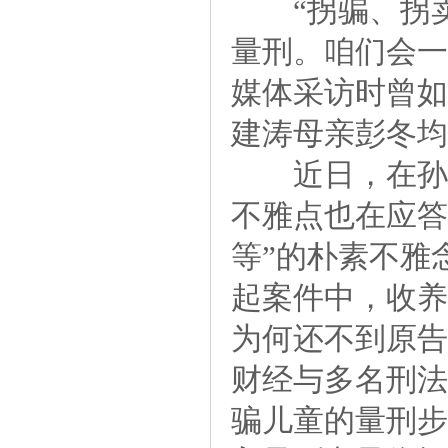
“拐骗、拐卖
量刑。咱们会一
媒体采访时曾如
建涛母亲彭冬均
近日，在孙卓
不雅点也在应答
等”的朴素不雅
起案件中，收养
为何还不到原告
财经与多名刑法
骗儿童的量刑步