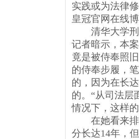
实践或为法律修
皇冠官网
在线博
清华大学刑法
记者暗示，本案
竟是被侍奉照旧
的侍奉步履，笔
的，因为在长达
的。“从司法层
情况下，这样的
在她看来排列
分长达14年，