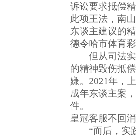
诉讼要求抵偿精
此项王法，南山
东谈主建议的精
德令哈市体育彩
但从司法实践
的精神毁伤抵偿
嫌。2021年
成年东谈主案，
件。
皇冠客服不回消
“而后，实践