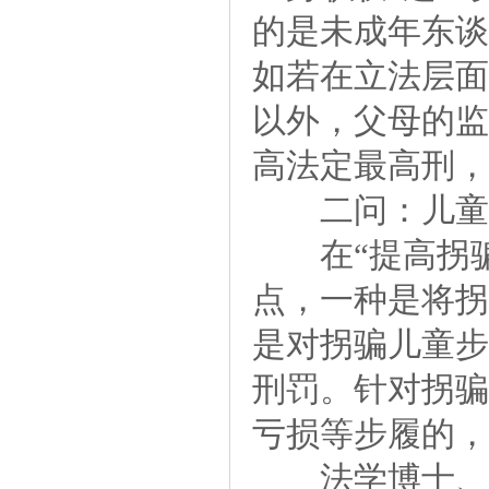
的是未成年东谈
如若在立法层面
以外，父母的监
高法定最高刑，
二问：儿童数
在“提高拐骗
点，一种是将拐
是对拐骗儿童步
刑罚。针对拐骗
亏损等步履的，
法学博士、北