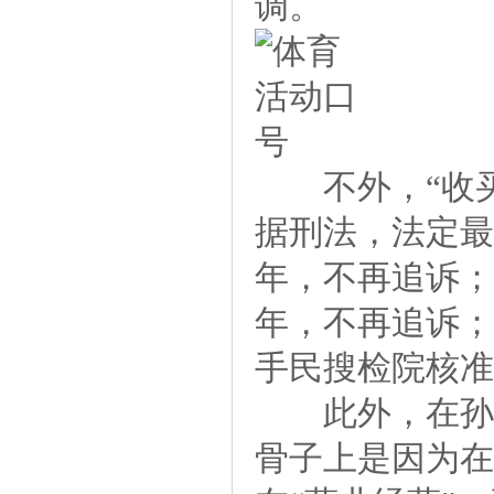
调。
不外，“收买
据刑法，法定最
年，不再追诉；
年，不再追诉；
手民搜检院核准
此外，在孙卓
骨子上是因为在