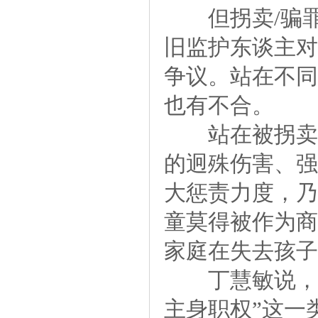
但拐卖/骗罪的
旧监护东谈主对
争议。站在不同
也有不合。
站在被拐卖/
的迥殊伤害、强
大惩责力度，乃
童莫得被作为商
家庭在失去孩子
丁慧敏说，从
主身职权”这一