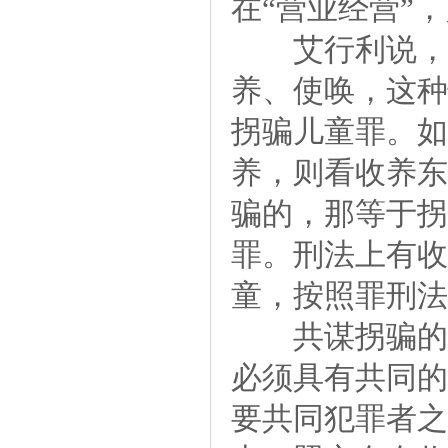
在“营业经营”
艾行利说，拐
养、使唤，这种
拐骗儿童罪。如
养，则看收养东
骗的，那等于拐
罪。刑法上有收
童，按照罪刑法
共谋拐骗的判
必须具有共同的
要共同犯罪者之