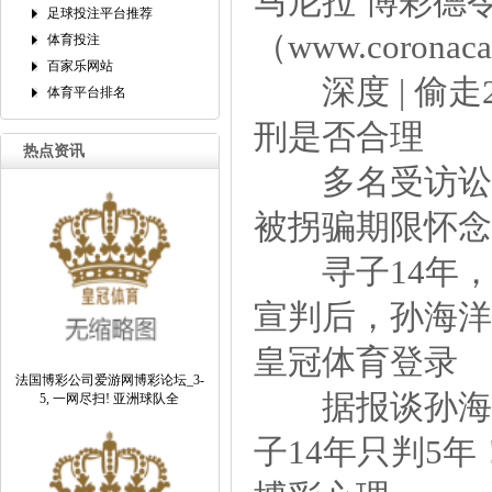
马尼拉博彩德
足球投注平台推荐
（www.coronaca
体育投注
百家乐网站
深度|偷走2个
体育平台排名
刑是否合理
热点资讯
多名受访讼师
被拐骗期限怀念
寻子14年，恭
宣判后，孙海洋
皇冠体育登录
法国博彩公司爱游网博彩论坛_3-
据报谈孙海洋
5,一网尽扫!亚洲球队全
子14年只判5年