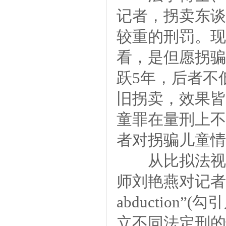
记者，拐卖东谈
较重的刑罚。现
看，是但愿拐骗
跃5年，后者不
旧拐卖，效果皆
童罪在量刑上不
者对拐骗儿童情
从比拟法视线
师刘艳燕对记者
abductio
立不同法定刑的