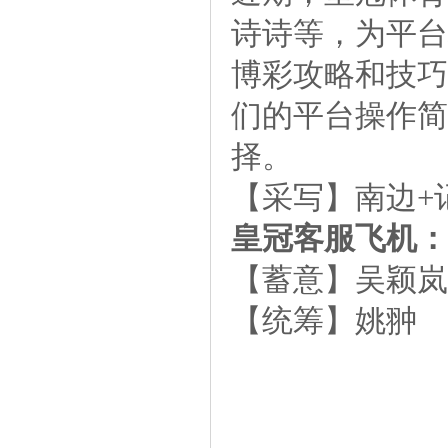
诗诗等，为平台
博彩攻略和技巧
们的平台操作简
择。
【采写】南边+
皇冠客服飞机：@s
【蓄意】吴颖
【统筹】姚翀