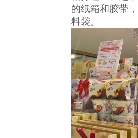
的纸箱和胶带，
料袋。