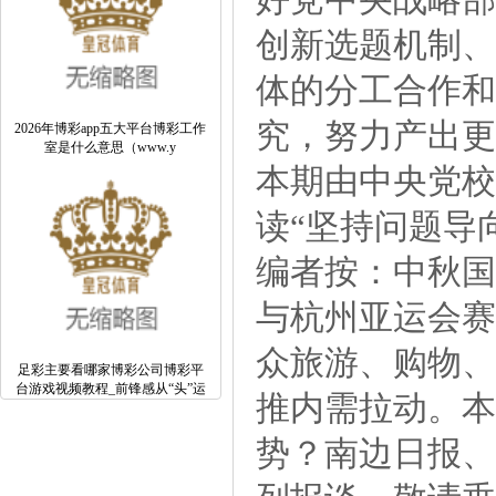
创新选题机制、
体的分工合作和
究，努力产出更
2026年博彩app五大平台博彩工作
室是什么意思（www.y
本期由中央党校
读“坚持问题导
编者按：中秋国
与杭州亚运会赛
众旅游、购物、
足彩主要看哪家博彩公司博彩平
台游戏视频教程_前锋感从“头”运
推内需拉动。本
势？南边日报、