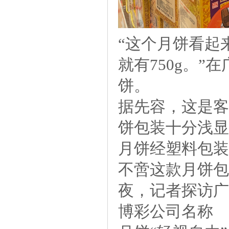
“这个月饼看起
就有750g。
饼。
据先容，这是客
饼包装十分浅显
月饼经塑料包装
不啻这款月饼包装
夜，记者探访广
博彩公司名称