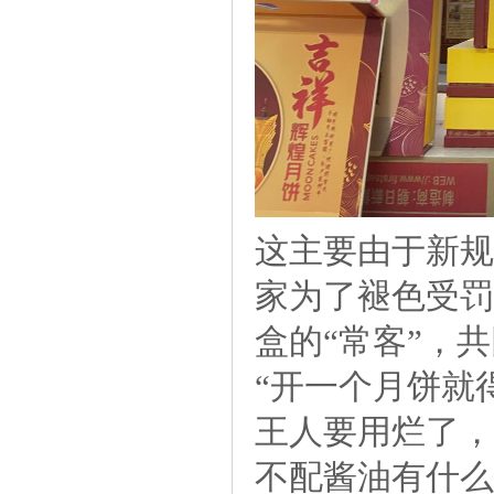
这主要由于新规
家为了褪色受罚
盒的“常客”，
“开一个月饼就
王人要用烂了，
不配酱油有什么