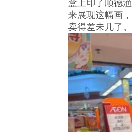
盒上印了顺德渔
来展现这幅画，
卖得差未几了。