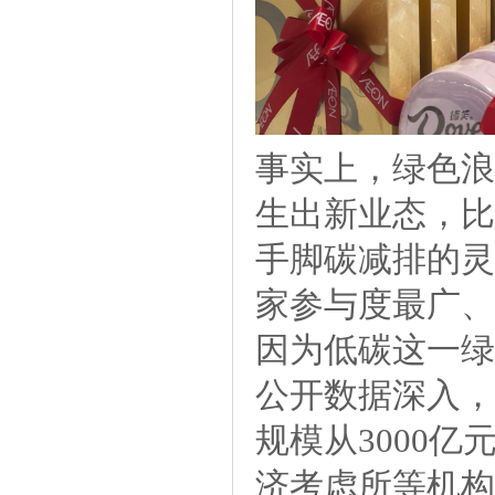
事实上，绿色浪
生出新业态，比
手脚碳减排的灵
家参与度最广、
因为低碳这一绿
公开数据深入，
规模从3000
济考虑所等机构