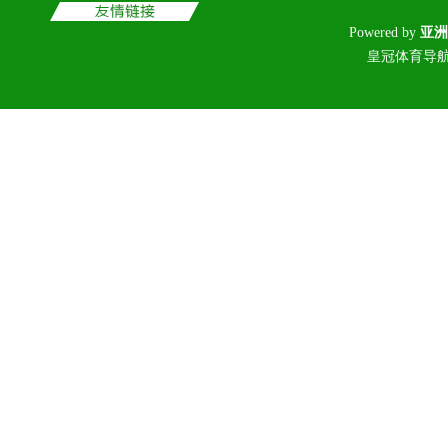
Poweredby
亚洲
皇冠体育导