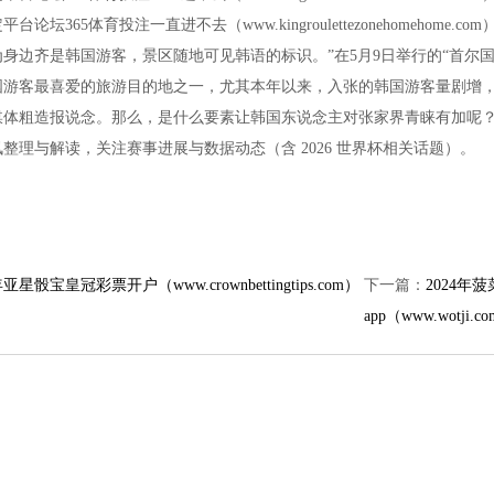
平台论坛365体育投注一直进不去（www.kingroulettezonehomeh
身边齐是韩国游客，景区随地可见韩语的标识。”在5月9日举行的“首尔
游客最喜爱的旅游目的地之一，尤其本年以来，入张的韩国游客量剧增，且
媒体粗造报说念。那么，是什么要素让韩国东说念主对张家界青睐有加呢？
整理与解读，关注赛事进展与数据动态（含2026世界杯相关话题）。
年亚星骰宝皇冠彩票开户（www.crownbettingtips.com）
下一篇：
2024
app（www.wotji.c