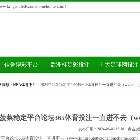
oulettezonehomehome.com）
信誉博彩平台
欧洲杯足彩投注
十大足球网投注
体育平台排名
球博彩
>
NBA体育下注
>2024年菠菜稳定平台论坛365体育投注一直进不去（www.kingroulet
年菠菜稳定平台论坛365体育投注一直进不去（www.king
发布日期：2024-06-0216:18点击次
台论坛365体育投注一直进不去（www.kingroulettezonehomehome.com