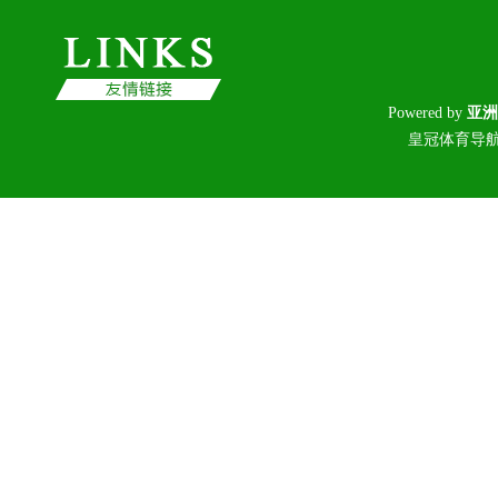
Poweredby
亚洲
皇冠体育导