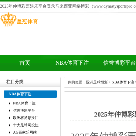
2025年仲博彩票娱乐平台登录马来西亚网络博彩（www.dynastysportspro.
首页
NBA体育下注
信誉博彩平台
体育投注
百家乐网站
体育平台排名
栏目分类
你的位置：
亚洲足球博彩
>
NBA体育下注
NBA体育下注
NBA体育下注
信誉博彩平台
2025年仲博彩
欧洲杯足彩投注
十大足球网投注
AG百家乐网站