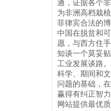
通，证据各个非
为非洲高档栽植
菲律宾合法的博
中国在脱贫和可
愿，与西方住手
知谈一个莫妥贴
工业发展谈路。
科学、期间和文
问题的基础，在
赢得有纠正智力
网站提供最优质