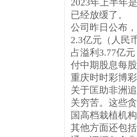
2023年上半年
已经放缓了。
公司昨日公布，
2.3亿元（人民
占溢利3.77亿元
付中期股息每股普
重庆时时彩博彩
关于匡助非洲追
关穷苦。这些贪图
国高档栽植机构
其他方面还包括