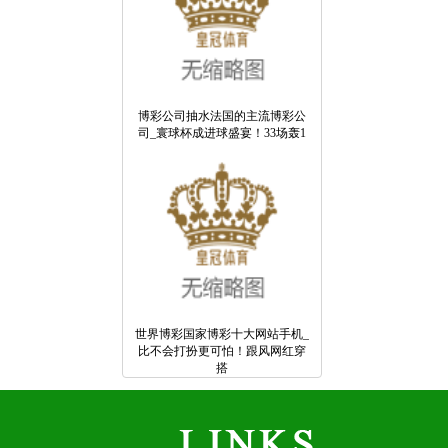
博彩公司抽水法国的主流博彩公
司_寰球杯成进球盛宴！33场轰1
世界博彩国家博彩十大网站手机_
比不会打扮更可怕！跟风网红穿
搭