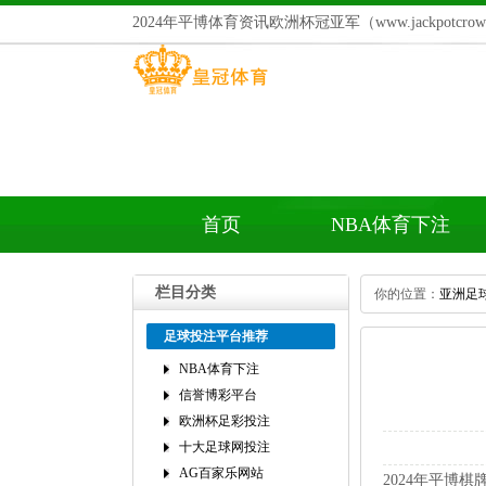
2024年平博体育资讯欧洲杯冠亚军（www.jackpotcrown
首页
NBA体育下注
体育投注
百家乐网站
栏目分类
你的位置：
亚洲足
足球投注平台推荐
NBA体育下注
信誉博彩平台
欧洲杯足彩投注
十大足球网投注
AG百家乐网站
2024年平博棋牌欧